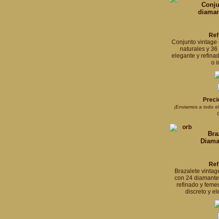
Conju
diaman
Ref
Conjunto vintage 
naturales y 36
elegante y refina
o i
Preci
¡Enviamos a todo e
Bra
Diama
Ref
Brazalete vintag
con 24 diamante
refinado y feme
discreto y e