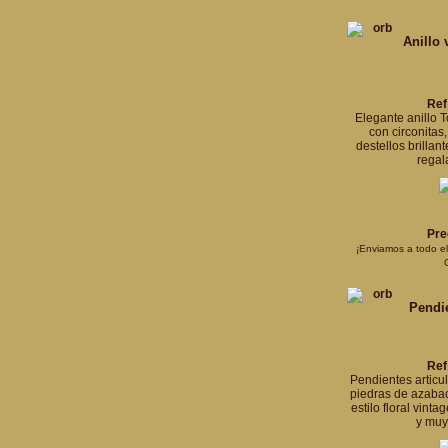
Anillo 
Ref
Elegante anillo T
con circonitas
destellos brillant
regala
Pre
¡Enviamos a todo e
Pendie
Ref
Pendientes articu
piedras de azabac
estilo floral vint
y muy