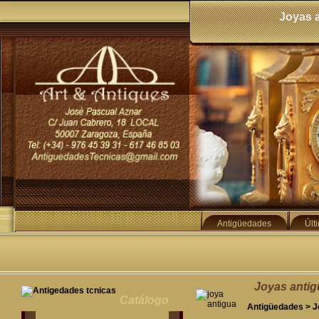
Joyas 
Antigüedades
Últ
Joyas anti
Catálogo
Antigüedades
>
J