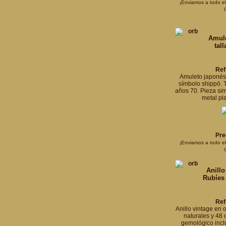
¡Enviamos a todo e
Amule
tal
Ref
Amuleto japonés
símbolo shippō. T
años 70. Pieza si
metal pla
Pre
¡Enviamos a todo e
Anill
Rubíes
Ref
Anillo vintage en 
naturales y 48 
gemológico inclu