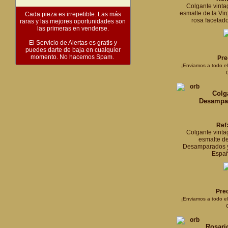
Colgante vinta
esmalte de la Virg
Cada pieza es irrepetible. Las más
rosa facetado
raras y las mejores oportunidades son
las primeras en venderse.
El Servicio de Alertas es gratis y
puedes darte de baja en cualquier
momento. No hacemos Spam.
Pre
¡Enviamos a todo e
Colg
Desampa
Ref
Colgante vinta
esmalte de
Desamparados y
Españ
Prec
¡Enviamos a todo e
Rosari