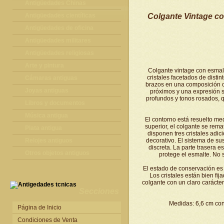
Antigüedades Chinas
Antigüedades Chinas
Antigüedades científicas
Colgante Vintage co
Antigüedades científicas
Antigüedades de oficina
Máquinas de escribir antiguas
Antigüedades militares
Calculadoras antiguas
Espadas antiguas
Antigüedades religiosas
Teléfonos y Telégrafos antiguos
Medallas y condecoraciones
Antigüedades religiosas
Arte y pintura
Colgante vintage con esmal
cristales facetados de disti
Cascos militares
Pintura antigua
Cámaras antiguas
brazos en una composición c
Otros artículos militares
Pintura contemporánea
Cámaras antiguas
Joyas antiguas
próximos y una expresión s
profundos y tonos rosados, q
Grabados antiguos y mapas
Joyas antiguas
Libros y documentos
Libros antiguos
Música antigua
El contorno está resuelto me
superior, el colgante se rema
Fotografia antigua
Gramófonos antiguos
Plata antigua
disponen tres cristales adici
Publicaciones antiguas
Cajas de música antiguas
Plata antigua
Relojes antiguos
decorativo. El sistema de sus
discreta. La parte trasera e
Radios antiguas
Relojes sobremesa antiguos
Otros objetos antiguos
protege el esmalte. No 
Discos y Accesorios
Relojes de pared antiguos
Otros objetos antiguos
El estado de conservación es 
Los cristales están bien fi
Relojes de pie antiguos
colgante con un claro carácter
Relojes de bolsillo antiguos
Secciones
Relojes de pulsera antiguos
Medidas: 6,6 cm con c
Página de Inicio
Condiciones de Venta