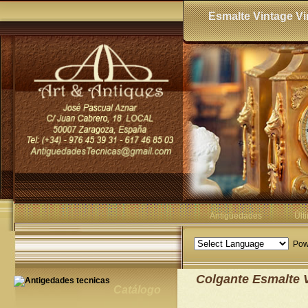
Esmalte Vintage Vi
Antigüedades
Últ
Pow
Colgante Esmalte 
Catálogo