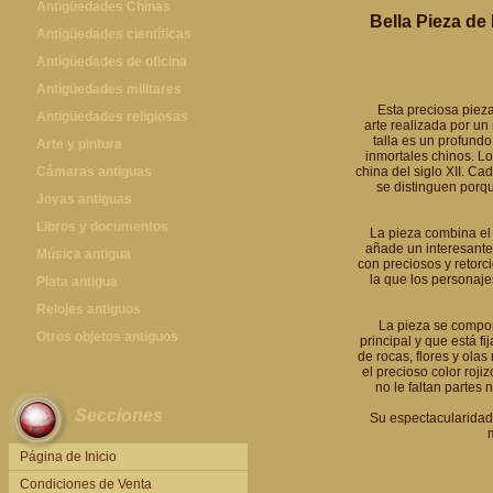
Antigüedades Chinas
Bella Pieza de
Antigüedades Chinas
Antigüedades científicas
Antigüedades científicas
Antigüedades de oficina
Máquinas de escribir antiguas
Antigüedades militares
Esta preciosa pieza
Calculadoras antiguas
Espadas antiguas
Antigüedades religiosas
arte realizada por un
talla es un profund
Teléfonos y Telégrafos antiguos
Medallas y condecoraciones
Antigüedades religiosas
Arte y pintura
inmortales chinos. Lo
Cascos militares
Pintura antigua
Cámaras antiguas
china del siglo XII. Ca
se distinguen porq
Otros artículos militares
Pintura contemporánea
Cámaras antiguas
Joyas antiguas
Grabados antiguos y mapas
Joyas antiguas
Libros y documentos
La pieza combina el d
añade un interesante
Libros antiguos
Música antigua
con preciosos y retorc
la que los personaj
Fotografia antigua
Gramófonos antiguos
Plata antigua
Publicaciones antiguas
Cajas de música antiguas
Plata antigua
Relojes antiguos
La pieza se compone
Radios antiguas
Relojes sobremesa antiguos
Otros objetos antiguos
principal y que está f
de rocas, flores y ola
Discos y Accesorios
Relojes de pared antiguos
Otros objetos antiguos
el precioso color roji
no le faltan partes
Relojes de pie antiguos
Secciones
Su espectacularidad 
Relojes de bolsillo antiguos
Relojes de pulsera antiguos
Página de Inicio
Condiciones de Venta