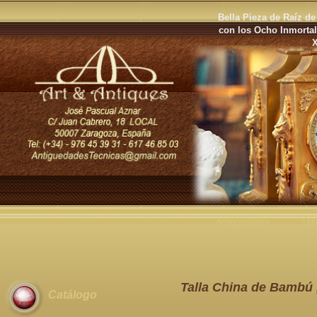
Bella Pieza de Raíz d
con los Ocho Inmortal
Antigüedades
Últ
Talla China de Bambú 
Catálogo