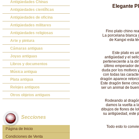
Antigüedades Chinas
Elegante Pl
Antigüedades Chinas
Antigüedades científicas
Antigüedades científicas
Antigüedades de oficina
Máquinas de escribir antiguas
Antigüedades militares
Fino plato chino re
Calculadoras antiguas
Espadas antiguas
Antigüedades religiosas
La porcelana blanca y 
de Kangxi esta té
Teléfonos y Telégrafos antiguos
Medallas y condecoraciones
Antigüedades religiosas
Arte y pintura
Cascos militares
Pintura antigua
Cámaras antiguas
Este plato es u
Otros artículos militares
Pintura contemporánea
Cámaras antiguas
Joyas antiguas
antigüedad y el sel
perteneciente a la din
Grabados antiguos y mapas
Joyas antiguas
Libros y documentos
último emperador de 
duda por los motivos 
Libros antiguos
Música antigua
con todas las caracte
dragón aparece retorci
Fotografia antigua
Gramófonos antiguos
Plata antigua
Este dragón tiene cin
Publicaciones antiguas
Cajas de música antiguas
Plata antigua
Relojes antiguos
ser un animal de buen 
Radios antiguas
Relojes sobremesa antiguos
Otros objetos antiguos
Rodeando al dragón 
Discos y Accesorios
Relojes de pared antiguos
Otros objetos antiguos
damos la vuelta a l
dibujos de flores de l
Relojes de pie antiguos
su antigüedad, este p
Secciones
Relojes de bolsillo antiguos
Relojes de pulsera antiguos
Todo esto lo convie
Página de Inicio
Condiciones de Venta