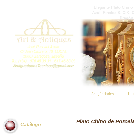
Elegante Plato Chino
Azul, Finales S. XIX.
Dragón 
Antigüedades
Últ
Plato Chino de Porcela
Catálogo