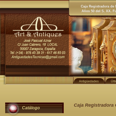
Caja Registradora de 
Años 50 del S. XX. F
Antigüedades
Últ
Caja Registradora 
Catálogo