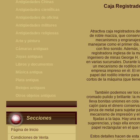
Antigüedades Chinas
Caja Registrad
Antigüedades Chinas
Antigüedades científicas
Antigüedades científicas
Antigüedades de oficina
Máquinas de escribir antiguas
Antigüedades militares
Atractiva caja registradora d
Calculadoras antiguas
Espadas antiguas
Antigüedades religiosas
de roble maciza, que conserv
mecanismos y engranajes 
Teléfonos y Telégrafos antiguos
Medallas y condecoraciones
Antigüedades religiosas
Arte y pintura
manejarse como el primer día.
Cascos militares
Pintura antigua
Cámaras antiguas
con fino sonido. Además, l
registradora inglesa de la 
Otros artículos militares
Pintura contemporánea
Cámaras antiguas
Joyas antiguas
ingeniero de minas George H. Gl
en varias sucursales. Durante l
Grabados antiguos y mapas
Joyas antiguas
Libros y documentos
un mecanismo de rodillos im
empresa impreso en él. El im
Libros antiguos
Música antigua
papel del rodillo interior pa
cortos de la máquina (que tien
Fotografia antigua
Gramófonos antiguos
Plata antigua
Publicaciones antiguas
Cajas de música antiguas
Plata antigua
Relojes antiguos
También podemos ver los d
Radios antiguas
Relojes sobremesa antiguos
Otros objetos antiguos
cromado pulido y brillante: la m
lleva bonitas uniones en cola
Discos y Accesorios
Relojes de pared antiguos
Otros objetos antiguos
cajón para el dinero conserv
pinza de metal para sujetar p
Relojes de pie antiguos
mecanismo de impresión y el 
Secciones
fijadas a la tapa. Hay una 
Relojes de bolsillo antiguos
sugerencias, y bajo ella enco
Relojes de pulsera antiguos
papel rectangular en el que 
Página de Inicio
Estos detalles hacen de esta
Condiciones de Venta