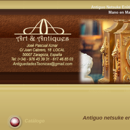
Antiguo Netsuke Erót
Mano en Mar
Antigüedades
Últ
Antiguo netsuke er
Catálogo