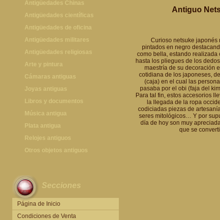
Antigüedades Chinas
Antiguo Nets
Antigüedades Chinas
Antigüedades científicas
Antigüedades científicas
Antigüedades de oficina
Máquinas de escribir antiguas
Antigüedades militares
Curioso netsuke japonés r
pintados en negro destacando
Calculadoras antiguas
Espadas antiguas
Antigüedades religiosas
como bella, estando realizada 
hasta los pliegues de los dedos
Teléfonos y Telégrafos antiguos
Medallas y condecoraciones
Antigüedades religiosas
Arte y pintura
maestría de su decoración e
cotidiana de los japoneses, des
Cascos militares
Pintura antigua
Cámaras antiguas
(caja) en el cual las perso
pasaba por el obi (faja del ki
Otros artículos militares
Pintura contemporánea
Cámaras antiguas
Joyas antiguas
Para tal fin, estos accesorios l
Grabados antiguos y mapas
Joyas antiguas
Libros y documentos
la llegada de la ropa occid
codiciadas piezas de artesanía
Libros antiguos
Música antigua
seres mitológicos… Y por supu
día de hoy son muy apreciadas
Fotografia antigua
Gramófonos antiguos
Plata antigua
que se converti
Publicaciones antiguas
Cajas de música antiguas
Plata antigua
Relojes antiguos
Radios antiguas
Relojes sobremesa antiguos
Otros objetos antiguos
Discos y Accesorios
Relojes de pared antiguos
Otros objetos antiguos
Relojes de pie antiguos
Secciones
Relojes de bolsillo antiguos
Relojes de pulsera antiguos
Página de Inicio
Condiciones de Venta