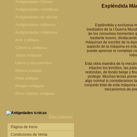
Antigüedades Chinas
Espléndida Máq
Antigüedades Chinas
Antigüedades científicas
Antigüedades científicas
Antigüedades de oficina
Máquinas de escribir antiguas
Antigüedades militares
Espléndida y exclusiva 
mediados de la I Guerra Mundia
Calculadoras antiguas
Espadas antiguas
Antigüedades religiosas
de los convulsos momentos qu
bastante bueno, destacando s
Teléfonos y Telégrafos antiguos
Medallas y condecoraciones
Antigüedades religiosas
Arte y pintura
máquinas de escribir de la épo
aspecto de la máquina es estup
Cascos militares
Pintura antigua
Cámaras antiguas
puede apreciar el complejo co
robu
Otros artículos militares
Pintura contemporánea
Cámaras antiguas
Joyas antiguas
Grabados antiguos y mapas
Joyas antiguas
Libros y documentos
Esta obra maestra de la mecán
intactos los tornillos, las p
Libros antiguos
Música antigua
redondas, de fondo beige y fin
protege. Muchas teclas prese
Fotografia antigua
Gramófonos antiguos
Plata antigua
algo normal si consideramos la 
conjunto total de esta máquina 
Publicaciones antiguas
Cajas de música antiguas
Plata antigua
Relojes antiguos
mecanismos de prec
Radios antiguas
Relojes sobremesa antiguos
Otros objetos antiguos
Discos y Accesorios
Relojes de pared antiguos
Otros objetos antiguos
Relojes de pie antiguos
Relojes de bolsillo antiguos
Secciones
Relojes de pulsera antiguos
Página de Inicio
Condiciones de Venta