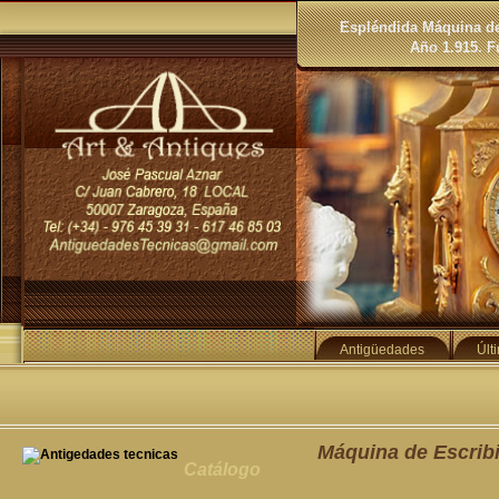
Espléndida Máquina de
Año 1.915. F
Antigüedades
Últ
Máquina de Escrib
Catálogo