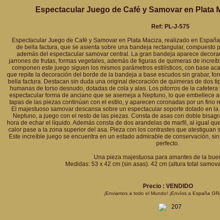
Espectacular Juego de Café y Samovar en Plata M
Ref: PL-J-575
Espectacular Juego de Café y Samovar en Plata Maciza, realizado en España 
de bella factura, que se asienta sobre una bandeja rectangular, compuesto por
además del espectacular samovar central. La gran bandeja aparece decorada
jarrones de frutas, formas vegetales, además de figuras de quimeras de increíbl
componen este juego siguen los mismos parámetros estilísticos, con base ac
que repite la decoración del borde de la bandeja a base escudos sin grabar, for
bella factura. Destacan sin duda una original decoración de quimeras de dos ti
humanas de torso desnudo, dotadas de cola y alas. Los pitorros de la cafetera
espectacular forma de anciano que se asemeja a Neptuno, lo que embellece aú
tapas de las piezas continúan con el estilo, y aparecen coronadas por un fino r
El majestuoso samovar descansa sobre un espectacular soporte dotado en la pa
Neptuno, a juego con el resto de las piezas. Consta de asas con doble bisagr
hora de echar el líquido. Además consta de dos arandelas de marfil, al igual que 
calor pase a la zona superior del asa. Pieza con los contrastes que atestigua
Este increíble juego se encuentra en un estado admirable de conservación, sin
perfecto.
Una pieza majestuosa para amantes de la buen
Medidas: 53 x 42 cm (sin asas). 42 cm (altura total samovar
Precio : VENDIDO
¡Enviamos a todo el Mundo! ¡Envíos a España GR