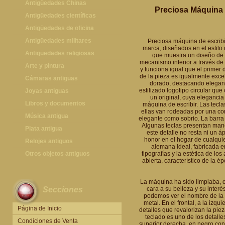
Antigüedades Chinas
Preciosa Máquina 
Antigüedades Chinas
Antigüedades científicas
Antigüedades científicas
Antigüedades de oficina
Máquinas de escribir antiguas
Antigüedades militares
Preciosa máquina de escribir
marca, diseñados en el estilo d
Calculadoras antiguas
Espadas antiguas
Antigüedades religiosas
que muestra un diseño de e
mecanismo interior a través de
Teléfonos y Telégrafos antiguos
Medallas y condecoraciones
Antigüedades religiosas
Arte y pintura
y funciona igual que el primer 
de la pieza es igualmente exce
Cascos militares
Pintura antigua
Cámaras antiguas
dorado, destacando elegante
estilizado logotipo circular que
Otros artículos militares
Pintura contemporánea
Cámaras antiguas
Joyas antiguas
un original, cuya elegancia
Grabados antiguos y mapas
Joyas antiguas
Libros y documentos
máquina de escribir. Las tecla
ellas van rodeadas por una cor
Libros antiguos
Música antigua
elegante como sobrio. La barra
Algunas teclas presentan manc
Fotografia antigua
Gramófonos antiguos
Plata antigua
este detalle no resta ni un á
honor en el hogar de cualqui
Publicaciones antiguas
Cajas de música antiguas
Plata antigua
Relojes antiguos
alemana Ideal, fabricada e
Radios antiguas
Relojes sobremesa antiguos
Otros objetos antiguos
tipografías y la estética de lo
abierta, característico de la 
Discos y Accesorios
Relojes de pared antiguos
Otros objetos antiguos
Relojes de pie antiguos
La máquina ha sido limpiaba, c
Secciones
cara a su belleza y su inter
Relojes de bolsillo antiguos
podemos ver el nombre de la
metal. En el frontal, a la izqu
Relojes de pulsera antiguos
Página de Inicio
detalles que revalorizan la piez
teclado es uno de los detalle
Condiciones de Venta
superior derecha, en negro con 