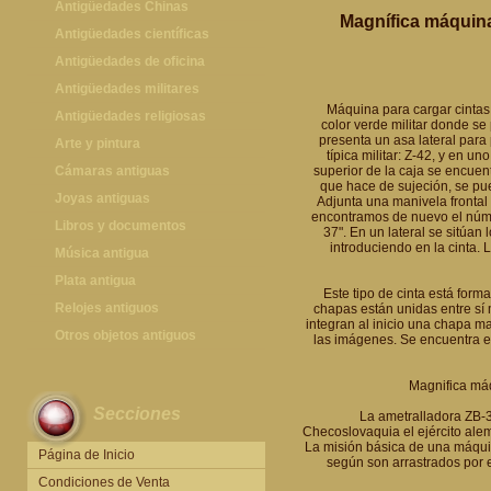
Antigüedades Chinas
Magnífica máquina
Antigüedades Chinas
Antigüedades científicas
Antigüedades científicas
Antigüedades de oficina
Máquinas de escribir antiguas
Antigüedades militares
Máquina para cargar cintas
Calculadoras antiguas
Espadas antiguas
Antigüedades religiosas
color verde militar donde s
presenta un asa lateral para 
Teléfonos y Telégrafos antiguos
Medallas y condecoraciones
Antigüedades religiosas
Arte y pintura
típica militar: Z-42, y en u
Cascos militares
Pintura antigua
Cámaras antiguas
superior de la caja se encue
que hace de sujeción, se pu
Otros artículos militares
Pintura contemporánea
Cámaras antiguas
Joyas antiguas
Adjunta una manivela frontal 
encontramos de nuevo el núme
Grabados antiguos y mapas
Joyas antiguas
Libros y documentos
37". En un lateral se sitúa
introduciendo en la cinta.
Libros antiguos
Música antigua
Fotografia antigua
Gramófonos antiguos
Plata antigua
Este tipo de cinta está for
Publicaciones antiguas
Cajas de música antiguas
Plata antigua
Relojes antiguos
chapas están unidas entre s
integran al inicio una chapa m
Radios antiguas
Relojes sobremesa antiguos
Otros objetos antiguos
las imágenes. Se encuentra en
Discos y Accesorios
Relojes de pared antiguos
Otros objetos antiguos
Magnifica máq
Relojes de pie antiguos
Secciones
La ametralladora ZB-3
Relojes de bolsillo antiguos
Checoslovaquia el ejército ale
Relojes de pulsera antiguos
La misión básica de una máquin
Página de Inicio
según son arrastrados por 
Condiciones de Venta