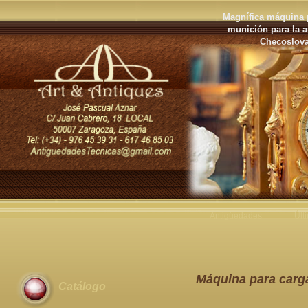
Magnífica máquina p
munición para la a
Checoslova
Antigüedades
Últ
Máquina para carg
Catálogo