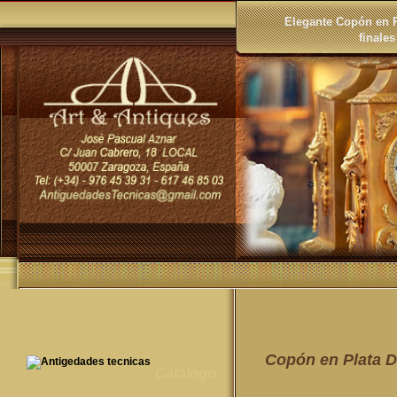
Elegante Copón en P
finales
Copón en Plata D
Catálogo