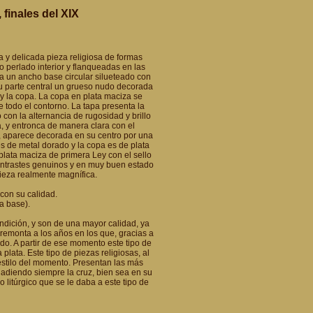
finales del XIX
a y delicada pieza religiosa de formas
o perlado interior y flanqueadas en las
ta un ancho base circular silueteado con
 su parte central un grueso nudo decorada
 la copa. La copa en plata maciza se
 todo el contorno. La tapa presenta la
on la alternancia de rugosidad y brillo
ra, y entronca de manera clara con el
s, aparece decorada en su centro por una
es de metal dorado y la copa es de plata
plata maciza de primera Ley con el sello
 contrastes genuinos y en muy buen estado
pieza realmente magnífica.
con su calidad.
a base).
dición, y son de una mayor calidad, ya
e remonta a los años en los que, gracias a
tado. A partir de ese momento este tipo de
plata. Este tipo de piezas religiosas, al
 estilo del momento. Presentan las más
ñadiendo siempre la cruz, bien sea en su
litúrgico que se le daba a este tipo de