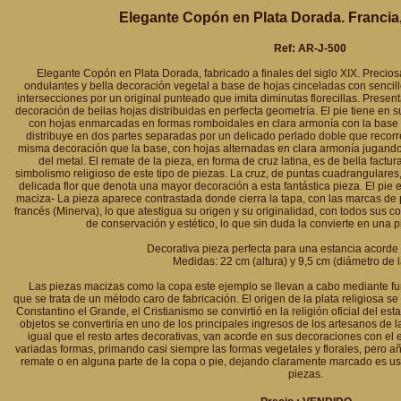
Elegante Copón en Plata Dorada. Francia, 
Ref: AR-J-500
Elegante Copón en Plata Dorada, fabricado a finales del siglo XIX. Precios
ondulantes y bella decoración vegetal a base de hojas cinceladas con sencill
intersecciones por un original punteado que imita diminutas florecillas. Presen
decoración de bellas hojas distribuidas en perfecta geometría. El pie tiene en
con hojas enmarcadas en formas romboidales en clara armonía con la base y
distribuye en dos partes separadas por un delicado perlado doble que recorre
misma decoración que la base, con hojas alternadas en clara armonía jugando c
del metal. El remate de la pieza, en forma de cruz latina, es de bella factu
simbolismo religioso de este tipo de piezas. La cruz, de puntas cuadrangulare
delicada flor que denota una mayor decoración a esta fantástica pieza. El pie 
maciza- La pieza aparece contrastada donde cierra la tapa, con las marcas de 
francés (Minerva), lo que atestigua su origen y su originalidad, con todos sus
de conservación y estético, lo que sin duda la convierte en una 
Decorativa pieza perfecta para una estancia acorde 
Medidas: 22 cm (altura) y 9,5 cm (diámetro de l
Las piezas macizas como la copa este ejemplo se llevan a cabo mediante fun
que se trata de un método caro de fabricación. El origen de la plata religiosa s
Constantino el Grande, el Cristianismo se convirtió en la religión oficial del es
objetos se convertiría en uno de los principales ingresos de los artesanos de la 
igual que el resto artes decorativas, van acorde en sus decoraciones con el
variadas formas, primando casi siempre las formas vegetales y florales, pero a
remate o en alguna parte de la copa o pie, dejando claramente marcado es uso 
piezas.