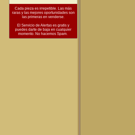
Cada pieza es irrepetible. Las más
raras y las mejores oportunidades son
las primeras en venderse.
El Servicio de Alertas es gratis y
puedes darte de baja en cualquier
momento. No hacemos Spam.