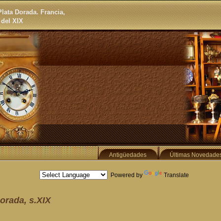
lata Dorada. Francia,
 del XIX
Antigüedades
Últimas Novedade
Powered by
Translate
orada, s.XIX