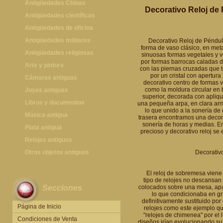
Antigüedades Chinas
Decorativo Reloj de
Antigüedades Chinas
Antigüedades científicas
Antigüedades científicas
Antigüedades de oficina
Máquinas de escribir antiguas
Antigüedades militares
Decorativo Reloj de Péndul
forma de vaso clásico, en met
Calculadoras antiguas
Espadas antiguas
Antigüedades religiosas
sinuosas formas vegetales y 
por formas barrocas caladas de
Teléfonos y Telégrafos antiguos
Medallas y condecoraciones
Antigüedades religiosas
Arte y pintura
con las piernas cruzadas que t
por un cristal con apertur
Cascos militares
Pintura antigua
Cámaras antiguas
decorativo centro de formas v
como la moldura circular en 
Otros artículos militares
Pintura contemporánea
Cámaras antiguas
Joyas antiguas
superior, decorada con apliqu
Grabados antiguos y mapas
Joyas antiguas
Libros y documentos
una pequeña arpa, en clara arm
lo que unido a la sonería de 
Libros antiguos
Música antigua
trasera encontramos una decora
sonería de horas y medias. En
Fotografia antigua
Gramófonos antiguos
Plata antigua
precioso y decorativo reloj s
Publicaciones antiguas
Cajas de música antiguas
Plata antigua
Relojes antiguos
Radios antiguas
Relojes sobremesa antiguos
Otros objetos antiguos
Decorativo
Discos y Accesorios
Relojes de pared antiguos
Otros objetos antiguos
El reloj de sobremesa viene
Relojes de pie antiguos
tipo de relojes no descansa
Secciones
colocados sobre una mesa, apar
Relojes de bolsillo antiguos
lo que condicionaba en g
definitivamente sustituido por
Relojes de pulsera antiguos
Página de Inicio
relojes como este ejemplo q
"relojes de chimenea" por el 
Condiciones de Venta
diseños irían evolucionando su