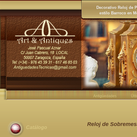
Decorativo Reloj de
estilo Barroco en M
Antigüedades
Últ
Reloj de Sobremes
Catálogo