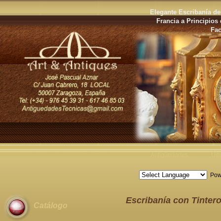
Elegante Escribanía de
Francia a Principios 
Fac
Antigüedades
Últ
Pow
Escribanía con Tintero
Catálogo