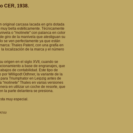
o CER, 1938.
original carcasa lacada en gris dotada
n muy bella estéticamente. Técnicamente
nivela o "molinete" con palanca en color
de giro de la manivela que atestiguan su
llo se ven perfectamente ya que están
 marca: Thales Patent, con una grafía en
 la localización de la marca y el número
u origen en el siglo XVII, cuando se
uncionamiento a base de engranajes, que
rabajos de contabilidad. Este tipo de
or Willigodt Odhner, la variante de la
o para Triumphator en Leipzig antes de
a "molinete" Thales en varias versiones
era en utilizar un coche de resorte, que
n la parte delantera se presiona.
ista muy especial.
ATIS!