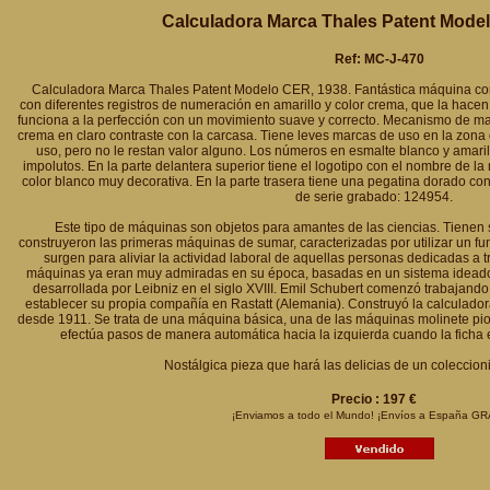
Calculadora Marca Thales Patent Model
Ref: MC-J-470
Calculadora Marca Thales Patent Modelo CER, 1938. Fantástica máquina con 
con diferentes registros de numeración en amarillo y color crema, que la hace
funciona a la perfección con un movimiento suave y correcto. Mecanismo de ma
crema en claro contraste con la carcasa. Tiene leves marcas de uso en la zona 
uso, pero no le restan valor alguno. Los números en esmalte blanco y amari
impolutos. En la parte delantera superior tiene el logotipo con el nombre de la
color blanco muy decorativa. En la parte trasera tiene una pegatina dorado con
de serie grabado: 124954.
Este tipo de máquinas son objetos para amantes de las ciencias. Tienen s
construyeron las primeras máquinas de sumar, caracterizadas por utilizar un f
surgen para aliviar la actividad laboral de aquellas personas dedicadas a t
máquinas ya eran muy admiradas en su época, basadas en un sistema ideado p
desarrollada por Leibniz en el siglo XVIII. Emil Schubert comenzó trabajand
establecer su propia compañía en Rastatt (Alemania). Construyó la calculador
desde 1911. Se trata de una máquina básica, una de las máquinas molinete pion
efectúa pasos de manera automática hacia la izquierda cuando la ficha e
Nostálgica pieza que hará las delicias de un coleccion
Precio : 197 €
¡Enviamos a todo el Mundo! ¡Envíos a España GR