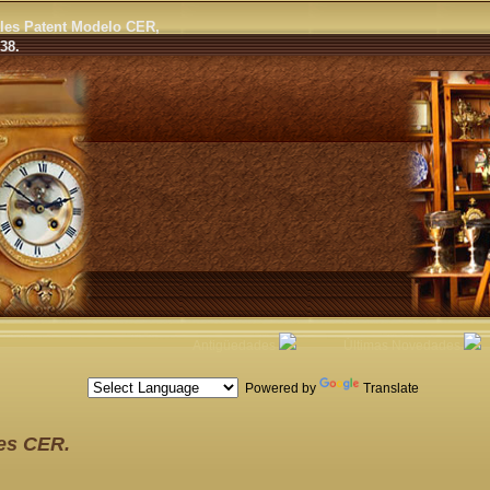
les Patent Modelo CER,
38.
Antigüedades
Últimas Novedades
Powered by
Translate
es CER.