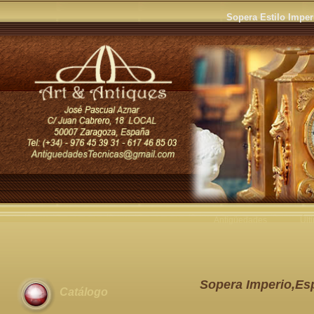
Sopera Estilo Imper
Antigüedades
Últ
Sopera Imperio,Es
Catálogo