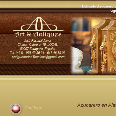
Delicado Azucarero En
Sig
Azucarero en Plat
Catálogo