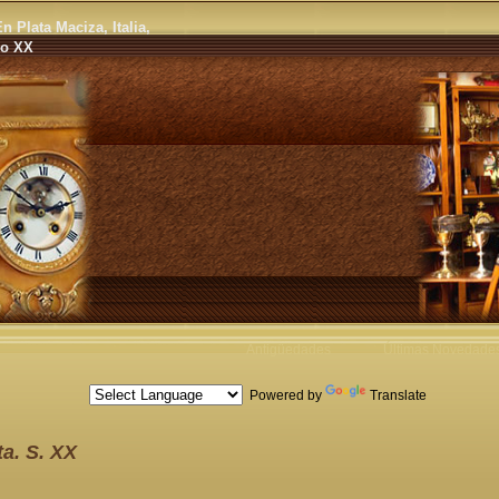
 Plata Maciza, Italia,
lo XX
Antigüedades
Últimas Novedade
Powered by
Translate
a. S. XX