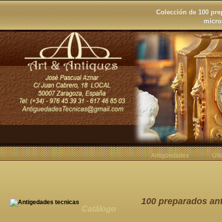
Colección de 100 pre
micro
Antigüedades
Últ
100 preparados an
Catálogo