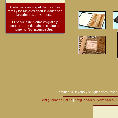
Cada pieza es irrepetible. Las más
raras y las mejores oportunidades son
las primeras en venderse.
El Servicio de Alertas es gratis y
puedes darte de baja en cualquier
momento. No hacemos Spam.
Copyright © Joyería y Antigüedades Aznar 
Antiguedades Online
|
Antiguedades
|
Novedades
|
O