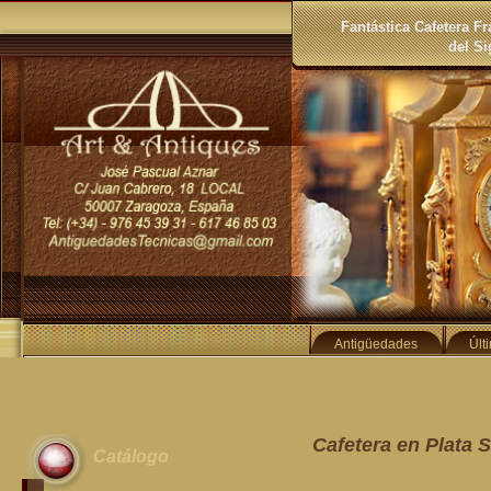
Fantástica Cafetera F
del Si
Antigüedades
Últ
Cafetera en Plata S
Catálogo