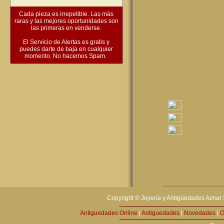
Cada pieza es irrepetible. Las más
raras y las mejores oportunidades son
las primeras en venderse.
El Servicio de Alertas es gratis y
puedes darte de baja en cualquier
momento. No hacemos Spam.
Copyright © Joyería y Antigüedades Aznar 
Antiguedades Online
|
Antiguedades
|
Novedades
|
O