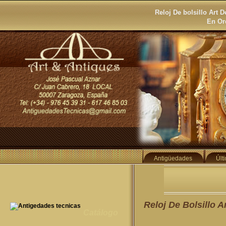
Reloj De bolsillo Art
En Or
Antigüedades
Últ
Reloj De Bolsillo A
Catálogo