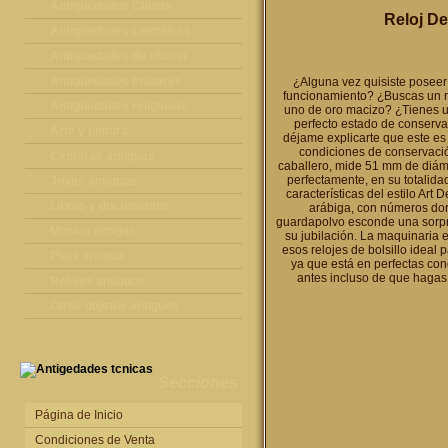
Antigüedades Chinas
Reloj De
Antigüedades Chinas
Antigüedades científicas
Antigüedades científicas
Antigüedades de oficina
Máquinas de escribir antiguas
Antigüedades militares
¿Alguna vez quisiste poseer 
funcionamiento? ¿Buscas un reg
Calculadoras antiguas
Espadas antiguas
Antigüedades religiosas
uno de oro macizo? ¿Tienes un
perfecto estado de conservac
Teléfonos y Telégrafos antiguos
Medallas y condecoraciones
Antigüedades religiosas
Arte y pintura
déjame explicarte que este es
condiciones de conservació
Cascos militares
Pintura antigua
Cámaras antiguas
caballero, mide 51 mm de diáme
perfectamente, en su totalidad
Otros artículos militares
Pintura contemporánea
Cámaras antiguas
Joyas antiguas
características del estilo Ar
Grabados antiguos y mapas
Joyas antiguas
Libros y documentos
arábiga, con números dora
guardapolvo esconde una sorpre
Libros antiguos
Música antigua
su jubilación. La maquinaria e
esos relojes de bolsillo ideal
Fotografia antigua
Gramófonos antiguos
Plata antigua
ya que está en perfectas con
antes incluso de que hagas 
Publicaciones antiguas
Cajas de música antiguas
Plata antigua
Relojes antiguos
Radios antiguas
Relojes sobremesa antiguos
Otros objetos antiguos
Discos y Accesorios
Relojes de pared antiguos
Otros objetos antiguos
Relojes de pie antiguos
Relojes de bolsillo antiguos
Secciones
Relojes de pulsera antiguos
Página de Inicio
Condiciones de Venta