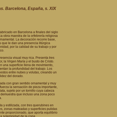
s. Barcelona, España, s. XIX
fabricado en Barcelona a finales del siglo
a obra maestra de la orfebrería religiosa
ornamental. La decoración recorre base,
que le dan una presencia litúrgica
dad, por la calidad de su trabajo y por
co.
resencia visual muy rica. Presenta tres
, la Virgen María y el busto de Cristo.
 una superficie llena de movimiento,
ntan la profundidad del trabajo. Los
stos entre nubes y volutas, creando un
alidez del dorado.
ajada con gran sentido ornamental y muy
efuerza la sensación de pieza importante,
ata, sujeto por un tornillo cuya cabeza
e demuestra que incluso una zona poco
a.
 y estilizada, con tres querubines en
les, zonas mateadas y superficies pulidas
nte proporcionado, que aporta equilibrio
 la solemnidad de la copa.