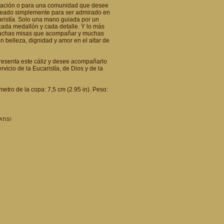
enación o para una comunidad que desee
 creado simplemente para ser admirado en
ucaristía. Solo una mano guiada por un
cada medallón y cada detalle. Y lo más
 muchas misas que acompañar y muchas
n belleza, dignidad y amor en el altar de
resenta este cáliz y desee acompañarlo
rvicio de la Eucaristía, de Dios y de la
metro de la copa: 7,5 cm (2.95 in). Peso:
ATIS!