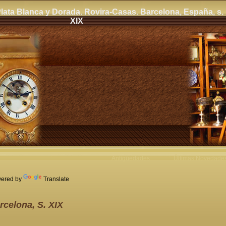
Plata Blanca y Dorada. Rovira-Casas. Barcelona, España, s.
XIX
Antigüedades
Últimas Novedade
ered by
Translate
arcelona, S. XIX