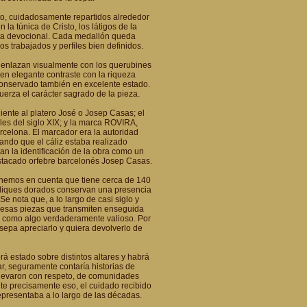
to, cuidadosamente repartidos alrededor
la túnica de Cristo, los látigos de la
erza devocional. Cada medallón queda
s trabajados y perfiles bien definidos.
 enlazan visualmente con los querubines
, en elegante contraste con la riqueza
conservado también en excelente estado.
uerza el carácter sagrado de la pieza.
ente al platero José o Josep Casas; el
es del siglo XIX; y la marca ROVIRA,
rcelona. El marcador era la autoridad
cando que el cáliz estaba realizado
an la identificación de la obra como un
destacado orfebre barcelonés Josep Casas.
tenemos en cuenta que tiene cerca de 140
 apliques dorados conservan una presencia
e nota que, a lo largo de casi siglo y
e esas piezas que transmiten enseguida
s como algo verdaderamente valioso. Por
sepa apreciarlo y quiera devolverlo de
 estado sobre distintos altares y habrá
r, seguramente contaría historias de
levaron con respeto, de comunidades
ite precisamente eso, el cuidado recibido
epresentaba a lo largo de las décadas.