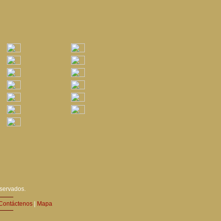
eservados.
Contáctenos
|
Mapa