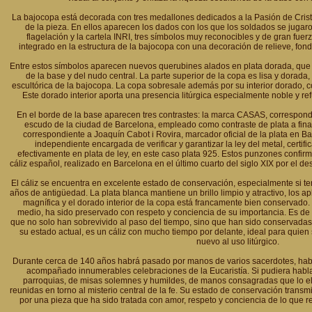
La bajocopa está decorada con tres medallones dedicados a la Pasión de Cris
de la pieza. En ellos aparecen los dados con los que los soldados se jugaron 
flagelación y la cartela INRI, tres símbolos muy reconocibles y de gran fu
integrado en la estructura de la bajocopa con una decoración de relieve, fondo
Entre estos símbolos aparecen nuevos querubines alados en plata dorada, que
de la base y del nudo central. La parte superior de la copa es lisa y dorada
escultórica de la bajocopa. La copa sobresale además por su interior dorado, 
Este dorado interior aporta una presencia litúrgica especialmente noble y ref
En el borde de la base aparecen tres contrastes: la marca CASAS, correspondi
escudo de la ciudad de Barcelona, empleado como contraste de plata a final
correspondiente a Joaquín Cabot i Rovira, marcador oficial de la plata en Ba
independiente encargada de verificar y garantizar la ley del metal, certifi
efectivamente en plata de ley, en este caso plata 925. Estos punzones confirm
cáliz español, realizado en Barcelona en el último cuarto del siglo XIX por el 
El cáliz se encuentra en excelente estado de conservación, especialmente si 
años de antigüedad. La plata blanca mantiene un brillo limpio y atractivo, los
magnífica y el dorado interior de la copa está francamente bien conservado. S
medio, ha sido preservado con respeto y conciencia de su importancia. Es d
que no solo han sobrevivido al paso del tiempo, sino que han sido conservada
su estado actual, es un cáliz con mucho tiempo por delante, ideal para quien 
nuevo al uso litúrgico.
Durante cerca de 140 años habrá pasado por manos de varios sacerdotes, habrá
acompañado innumerables celebraciones de la Eucaristía. Si pudiera habla
parroquias, de misas solemnes y humildes, de manos consagradas que lo e
reunidas en torno al misterio central de la fe. Su estado de conservación transm
por una pieza que ha sido tratada con amor, respeto y conciencia de lo que r