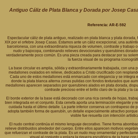
Antiguo Cáliz de Plata Blanca y Dorada por Josep Casa
Referencia: AR-E-592
Espectacular cáliz de plata antiguo, realizado en plata blanca y plata dorada, 
XIX por el orfebre Josep Casas. Estamos ante un cáliz excepcional, una auténtic
barcelonesa, con una extraordinaria riqueza de volumen, contraste y trabajo 
nudo y bajocopa, combinando relieves devocionales y querubines dorados 
verdaderamente poco común. Es una pieza creada para destacar por su solemni
la fuerza visual de su programa iconográfi
La base circular es amplia, sólida y extraordinariamente trabajada, con una p
medallones ovalados en relieve, dedicados a Cristo crucificado con resplandor
Cada uno de estos medallones está enmarcado con elegancia y se integra en
donde la plata blanca alterna zonas pulidas con fondos texturados que aume
medallones aparecen separados por querubines alados en plata dorada, dispue
contraste precioso entre el brillo claro de la plata y la c
El borde exterior de la base está decorado con una rica cenefa de hojas, trab
bien integrada en el conjunto. Esta cenefa aporta una terminación elegante y r
cuidada hasta el último detalle. La parte inferior conserva un contrapeso de pl
adopta también forma de querubín, un detalle especialmente atractivo porqu
visible fue resuelta con intención artístic
El nudo central continúa el mismo lenguaje decorativo. Tiene forma abombada
relieve distribuidos alrededor del cuerpo. Entre ellos aparecen motivos vegeta
que refuerzan el contraste de la plata. Es un nudo muy ornamental y perfectame
visual al conjunto y enlaza la riqueza escultórica de la base con