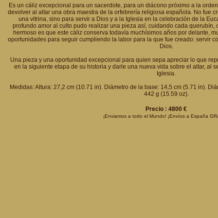
Es un cáliz excepcional para un sacerdote, para un diácono próximo a la ord
devolver al altar una obra maestra de la orfebrería religiosa española. No fue
una vitrina, sino para servir a Dios y a la Iglesia en la celebración de la E
profundo amor al culto pudo realizar una pieza así, cuidando cada querubín, 
hermoso es que este cáliz conserva todavía muchísimos años por delante,
oportunidades para seguir cumpliendo la labor para la que fue creado: servir co
Dios.
Una pieza y una oportunidad excepcional para quien sepa apreciar lo que rep
en la siguiente etapa de su historia y darle una nueva vida sobre el altar, al se
Iglesia.
Medidas: Altura: 27,2 cm (10.71 in). Diámetro de la base: 14,5 cm (5.71 in). Diá
442 g (15.59 oz).
Precio : 4800 €
¡Enviamos a todo el Mundo! ¡Envíos a España GR