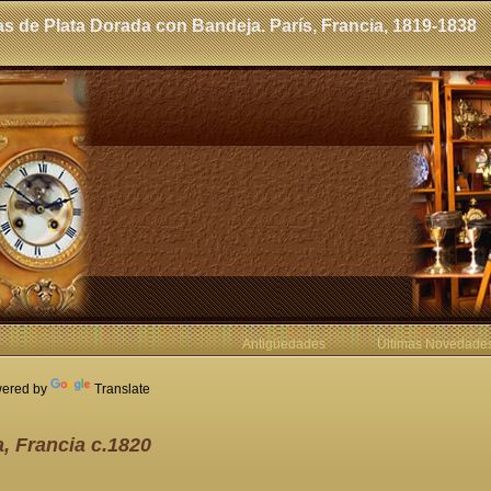
as de Plata Dorada con Bandeja. París, Francia, 1819-1838
Antigüedades
Últimas Novedade
ered by
Translate
a, Francia c.1820