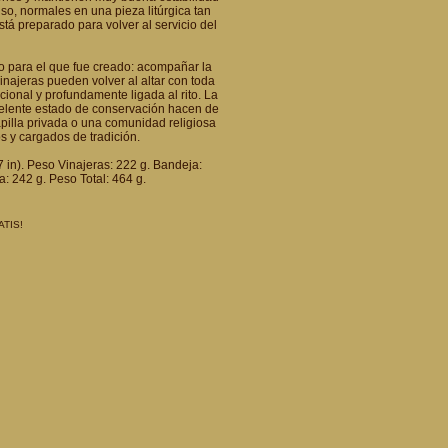
so, normales en una pieza litúrgica tan
tá preparado para volver al servicio del
o para el que fue creado: acompañar la
inajeras pueden volver al altar con toda
cional y profundamente ligada al rito. La
excelente estado de conservación hacen de
pilla privada o una comunidad religiosa
s y cargados de tradición.
7 in). Peso Vinajeras: 222 g. Bandeja:
a: 242 g. Peso Total: 464 g.
ATIS!