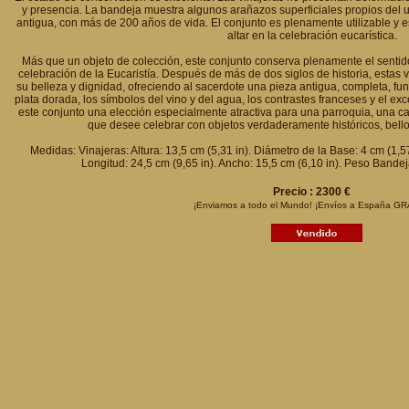
y presencia. La bandeja muestra algunos arañazos superficiales propios del u
antigua, con más de 200 años de vida. El conjunto es plenamente utilizable y es
altar en la celebración eucarística.
Más que un objeto de colección, este conjunto conserva plenamente el sentid
celebración de la Eucaristía. Después de más de dos siglos de historia, estas v
su belleza y dignidad, ofreciendo al sacerdote una pieza antigua, completa, fun
plata dorada, los símbolos del vino y del agua, los contrastes franceses y el 
este conjunto una elección especialmente atractiva para una parroquia, una ca
que desee celebrar con objetos verdaderamente históricos, bello
Medidas: Vinajeras: Altura: 13,5 cm (5,31 in). Diámetro de la Base: 4 cm (1,5
Longitud: 24,5 cm (9,65 in). Ancho: 15,5 cm (6,10 in). Peso Bandej
Precio : 2300 €
¡Enviamos a todo el Mundo! ¡Envíos a España GR