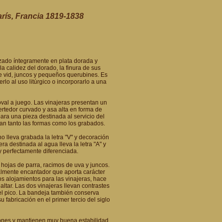
arís, Francia 1819-1838
izado íntegramente en plata dorada y
la calidez del dorado, la finura de sus
e vid, juncos y pequeños querubines. Es
lo al uso litúrgico o incorporarlo a una
oval a juego. Las vinajeras presentan un
ertedor curvado y asa alta en forma de
ara una pieza destinada al servicio del
zan tanto las formas como los grabados.
no lleva grabada la letra "V" y decoración
ra destinada al agua lleva la letra "A" y
 y perfectamente diferenciada.
hojas de parra, racimos de uva y juncos.
almente encantador que aporta carácter
os alojamientos para las vinajeras, hace
tar. Las dos vinajeras llevan contrastes
el pico. La bandeja también conserva
fabricación en el primer tercio del siglo
iones y mantienen muy buena estabilidad