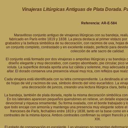
Vinajeras Litúrgicas Antiguas de Plata Dorada. P
Referencia: AR-E-584
Maravilloso conjunto antiguo de vinajeras litúrgicas con su bandeja, real
fabricado en París entre 1819 y 1838. La pieza destaca al primer vistazo por 
grabados y la belleza simbólica de su decoración, con racimos de uva, hojas d
un conjunto completo, contrastado y en excelente estado, perfecto para devolver
colección de arte sacro de calidad.
El conjunto está formado por dos vinajeras o ampollas litúrgicas y su bandeja 
diseño elegante y muy decorativo, con cuerpo abombado, pie circular, pico v
voluta. La superficie dorada aporta una luz cálida y solemne, muy adecuada p
altar. El dorado conserva una presencia visual muy rica, con reflejos que real
Cada vinajera está identificada con su letra correspondiente. La destinada al vi
de hojas de vid y racimos de uva, símbolo directo del vino eucarístico. La vinaje
una decoración de juncos, creando una lectura litúrgica clara, bella
La bandeja, también de plata dorada, repite la misma decoración simbólica con 
En los laterales aparecen pequeños querubines en relieve, un detalle especi
devocional y riqueza ornamental. Su forma ovalada, con el borde trabajado y l
que todo encaje con armonía y mantenga una presencia muy elegante sobre el al
franceses de París, fechables entre 1819 y 1838, tanto en la base como en 
contrastes de la misma época. Ambos contrastes confirman su origen francés y su 
XIX.
El estado de conservación es excelente. Las vinajeras no presentan deformac