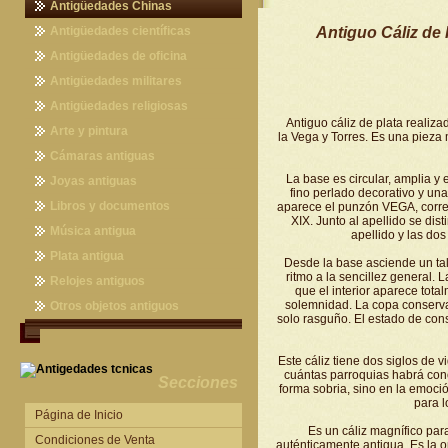
Antigüedades Chinas
Antigüedades Chinas
Antigüedades científicas
Antiguo Cáliz de 
Antigüedades científicas
Antigüedades de oficina
Máquinas de escribir antiguas
Antigüedades militares
Calculadoras antiguas
Espadas antiguas
Antigüedades religiosas
Antiguo cáliz de plata realiz
Teléfonos y Telégrafos antiguos
Medallas y condecoraciones
Antigüedades religiosas
Arte y pintura
la Vega y Torres. Es una pieza
Cascos militares
Pintura antigua
Cámaras antiguas
La base es circular, amplia y
Otros artículos militares
Pintura contemporánea
Cámaras antiguas
Joyas antiguas
fino perlado decorativo y un
Grabados antiguos y mapas
Joyas antiguas
Libros y documentos
aparece el punzón VEGA, corres
XIX. Junto al apellido se dist
Libros antiguos
Música antigua
apellido y las dos
Fotografia antigua
Gramófonos antiguos
Plata antigua
Desde la base asciende un ta
ritmo a la sencillez general. L
Publicaciones antiguas
Cajas de música antiguas
Plata antigua
Relojes antiguos
que el interior aparece total
solemnidad. La copa conserva
Radios antiguas
Relojes sobremesa antiguos
Otros objetos antiguos
solo rasguño. El estado de cons
Discos y Accesorios
Relojes de pared antiguos
Otros objetos antiguos
Relojes de pie antiguos
Este cáliz tiene dos siglos de v
cuántas parroquias habrá cono
Relojes de bolsillo antiguos
Secciones
forma sobria, sino en la emoció
para l
Relojes de pulsera antiguos
Página de Inicio
Es un cáliz magnífico par
Condiciones de Venta
auténticamente antigua. Es la 