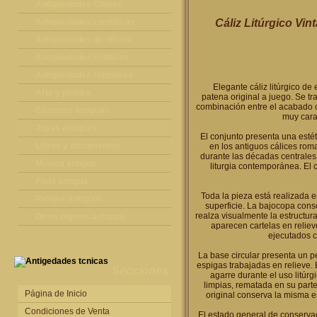
Antigüedades Chinas
Antigüedades Chinas
Antigüedades científicas
Cáliz Litúrgico Vi
Antigüedades científicas
Antigüedades de oficina
Máquinas de escribir antiguas
Antigüedades militares
Calculadoras antiguas
Espadas antiguas
Antigüedades religiosas
Elegante cáliz litúrgico d
Teléfonos y Telégrafos antiguos
Medallas y condecoraciones
Antigüedades religiosas
Arte y pintura
patena original a juego. Se tr
combinación entre el acabado c
Cascos militares
Pintura antigua
Cámaras antiguas
muy carac
Otros artículos militares
Pintura contemporánea
Cámaras antiguas
Joyas antiguas
El conjunto presenta una esté
Grabados antiguos y mapas
Joyas antiguas
Libros y documentos
en los antiguos cálices roma
durante las décadas centrales 
Libros antiguos
Música antigua
liturgia contemporánea. El
Fotografia antigua
Gramófonos antiguos
Plata antigua
Toda la pieza está realizada e
Publicaciones antiguas
Cajas de música antiguas
Plata antigua
Relojes antiguos
superficie. La bajocopa cons
realza visualmente la estructur
Radios antiguas
Relojes sobremesa antiguos
Otros objetos antiguos
aparecen cartelas en reliev
Discos y Accesorios
Relojes de pared antiguos
Otros objetos antiguos
ejecutados c
Relojes de pie antiguos
La base circular presenta un p
espigas trabajadas en relieve. E
Relojes de bolsillo antiguos
Secciones
agarre durante el uso litúrg
limpias, rematada en su part
Relojes de pulsera antiguos
Página de Inicio
original conserva la misma est
Condiciones de Venta
El estado general de conserva