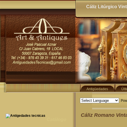
Cáliz Litúrgico Vi
Antigüedades
Últ
Pow
Cáliz Romano Vint
Catálogo