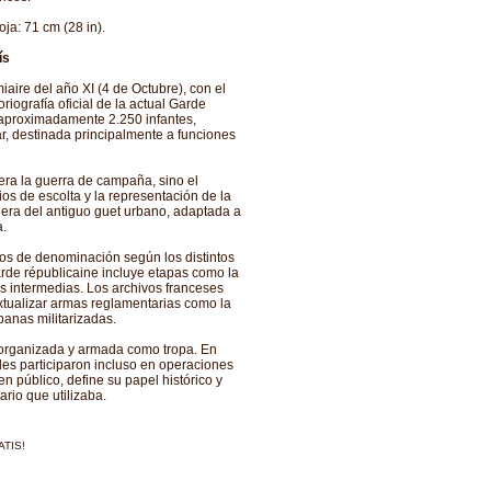
oja: 71 cm (28 in).
ís
aire del año XI (4 de Octubre), con el
riografía oficial de la actual Garde
y aproximadamente 2.250 infantes,
r, destinada principalmente a funciones
 era la guerra de campaña, sino el
cios de escolta y la representación de la
edera del antiguo guet urbano, adaptada a
.
ios de denominación según los distintos
arde républicaine incluye etapas como la
as intermedias. Los archivos franceses
extualizar armas reglamentarias como la
anas militarizadas.
r organizada y armada como tropa. En
s participaron incluso en operaciones
den público, define su papel histórico y
rio que utilizaba.
ATIS!