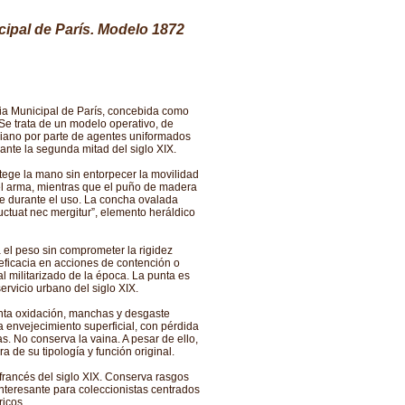
ipal de París. Modelo 1872
ia Municipal de París, concebida como
Se trata de un modelo operativo, de
diano por parte de agentes uniformados
ante la segunda mitad del siglo XIX.
ege la mano sin entorpecer la movilidad
el arma, mientras que el puño de madera
re durante el uso. La concha ovalada
luctuat nec mergitur”, elemento heráldico
 el peso sin comprometer la rigidez
y eficacia en acciones de contención o
l militarizado de la época. La punta es
rvicio urbano del siglo XIX.
enta oxidación, manchas y desgaste
 envejecimiento superficial, con pérdida
as. No conserva la vaina. A pesar de ello,
a de su tipología y función original.
francés del siglo XIX. Conserva rasgos
interesante para coleccionistas centrados
ricos.