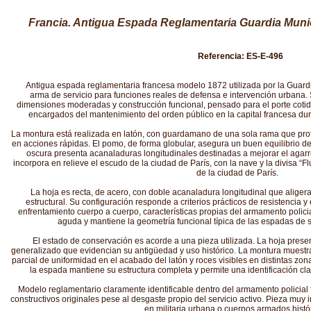
Francia. Antigua Espada Reglamentaria Guardia Munic
Referencia: ES-E-496
Antigua espada reglamentaria francesa modelo 1872 utilizada por la Guard
arma de servicio para funciones reales de defensa e intervención urbana. 
dimensiones moderadas y construcción funcional, pensado para el porte coti
encargados del mantenimiento del orden público en la capital francesa dur
La montura está realizada en latón, con guardamano de una sola rama que prot
en acciones rápidas. El pomo, de forma globular, asegura un buen equilibrio d
oscura presenta acanaladuras longitudinales destinadas a mejorar el agar
incorpora en relieve el escudo de la ciudad de París, con la nave y la divisa “F
de la ciudad de París.
La hoja es recta, de acero, con doble acanaladura longitudinal que aligera
estructural. Su configuración responde a criterios prácticos de resistencia 
enfrentamiento cuerpo a cuerpo, características propias del armamento policia
aguda y mantiene la geometría funcional típica de las espadas de se
El estado de conservación es acorde a una pieza utilizada. La hoja pres
generalizado que evidencian su antigüedad y uso histórico. La montura muestra
parcial de uniformidad en el acabado del latón y roces visibles en distintas zon
la espada mantiene su estructura completa y permite una identificación clar
Modelo reglamentario claramente identificable dentro del armamento policial 
constructivos originales pese al desgaste propio del servicio activo. Pieza muy 
en militaria urbana o cuerpos armados histó