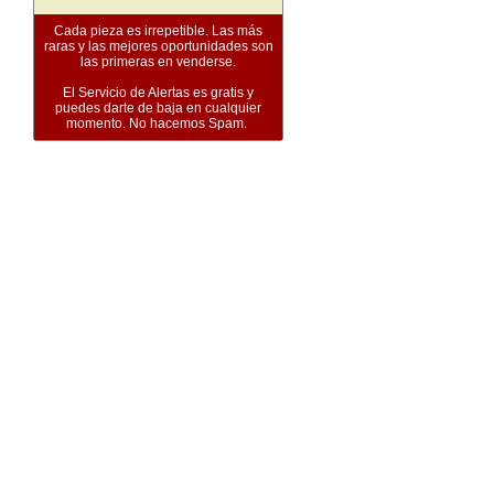
Cada pieza es irrepetible. Las más
raras y las mejores oportunidades son
las primeras en venderse.
El Servicio de Alertas es gratis y
puedes darte de baja en cualquier
momento. No hacemos Spam.