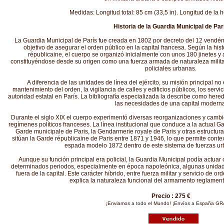
Medidas: Longitud total: 85 cm (33,5 in). Longitud de la h
Historia de la Guardia Municipal de Par
La Guardia Municipal de París fue creada en 1802 por decreto del 12 vendémi
objetivo de asegurar el orden público en la capital francesa. Según la histo
républicaine, el cuerpo se organizó inicialmente con unos 180 jinetes 
constituyéndose desde su origen como una fuerza armada de naturaleza milita
policiales urbanas.
A diferencia de las unidades de línea del ejército, su misión principal no
mantenimiento del orden, la vigilancia de calles y edificios públicos, los servi
autoridad estatal en París. La bibliografía especializada la describe como her
las necesidades de una capital moderna
Durante el siglo XIX el cuerpo experimentó diversas reorganizaciones y camb
regímenes políticos franceses. La línea institucional que conduce a la actual G
Garde municipale de Paris, la Gendarmerie royale de Paris y otras estructur
sitúan la Garde républicaine de Paris entre 1871 y 1946, lo que permite cont
espada modelo 1872 dentro de este sistema de fuerzas urb
Aunque su función principal era policial, la Guardia Municipal podía actua
determinados periodos, especialmente en época napoleónica, algunas unidade
fuera de la capital. Este carácter híbrido, entre fuerza militar y servicio de or
explica la naturaleza funcional del armamento reglamenta
Precio : 275 €
¡Enviamos a todo el Mundo! ¡Envíos a España GR