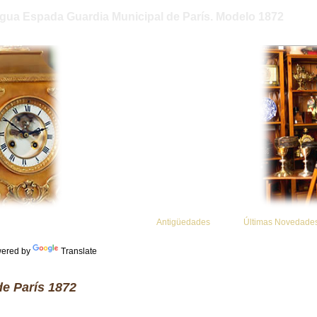
igua Espada Guardia Municipal de París. Modelo 1872
Antigüedades
Últimas Novedade
ered by
Translate
e París 1872