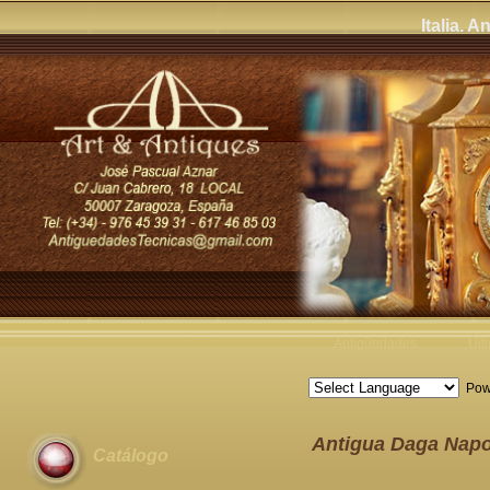
Italia. 
Antigüedades
Últ
Pow
Antigua Daga Napo
Catálogo