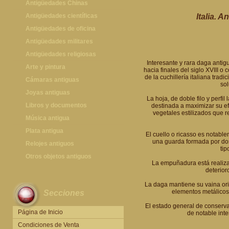
Antigüedades Chinas
Antigüedades Chinas
Antigüedades científicas
Italia. 
Antigüedades científicas
Antigüedades de oficina
Máquinas de escribir antiguas
Antigüedades militares
Calculadoras antiguas
Espadas antiguas
Antigüedades religiosas
Interesante y rara daga antigu
Teléfonos y Telégrafos antiguos
Medallas y condecoraciones
Antigüedades religiosas
Arte y pintura
hacia finales del siglo XVIII o
de la cuchillería italiana trad
Cascos militares
Pintura antigua
Cámaras antiguas
sol
Otros artículos militares
Pintura contemporánea
Cámaras antiguas
Joyas antiguas
La hoja, de doble filo y perf
Grabados antiguos y mapas
Joyas antiguas
Libros y documentos
destinada a maximizar su e
vegetales estilizados que r
Libros antiguos
Música antigua
Fotografia antigua
Gramófonos antiguos
Plata antigua
El cuello o ricasso es notabl
una guarda formada por dos 
Publicaciones antiguas
Cajas de música antiguas
Plata antigua
Relojes antiguos
tip
Radios antiguas
Relojes sobremesa antiguos
Otros objetos antiguos
La empuñadura está realizad
Discos y Accesorios
Relojes de pared antiguos
Otros objetos antiguos
deterior
Relojes de pie antiguos
La daga mantiene su vaina orig
elementos metálicos 
Secciones
Relojes de bolsillo antiguos
El estado general de conserv
Relojes de pulsera antiguos
Página de Inicio
de notable int
Condiciones de Venta