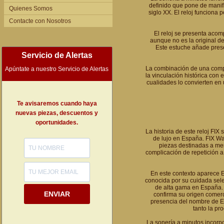
definido que pone de manifi
Quienes Somos
siglo XX. El reloj funcion
Contacte con Nosotros
El reloj se presenta aco
aunque no es la original d
Este estuche añade prese
Servicio de Alertas
La combinación de una compl
Apúntate a nuestro Servicio de Alertas
la vinculación histórica con 
cualidades lo convierten en u
Te avisaremos cuando haya
nuevas piezas, descuentos y
oportunidades.
La historia de este reloj FIX
de lujo en España. FIX Wa
piezas destinadas a mer
complicación de repetición a
En este contexto aparece El
conocida por su cuidada sele
de alta gama en España. L
ENVIAR
confirma su origen comerci
presencia del nombre de El
tanto la pr
La sonería a minutos incorpor