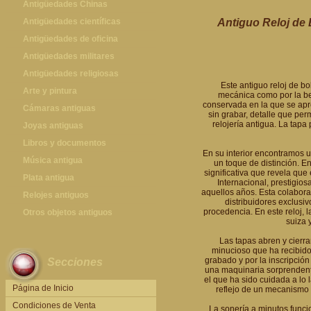
Antigüedades Chinas
Antigüedades Chinas
Antigüedades científicas
Antiguo Reloj de 
Antigüedades científicas
Antigüedades de oficina
Máquinas de escribir antiguas
Antigüedades militares
Calculadoras antiguas
Espadas antiguas
Antigüedades religiosas
Este antiguo reloj de bo
Teléfonos y Telégrafos antiguos
Medallas y condecoraciones
Antigüedades religiosas
Arte y pintura
mecánica como por la bel
conservada en la que se apre
Cascos militares
Pintura antigua
Cámaras antiguas
sin grabar, detalle que per
relojería antigua. La tapa 
Otros artículos militares
Pintura contemporánea
Cámaras antiguas
Joyas antiguas
Grabados antiguos y mapas
Joyas antiguas
Libros y documentos
En su interior encontramos 
Libros antiguos
Música antigua
un toque de distinción. E
significativa que revela que
Fotografia antigua
Gramófonos antiguos
Plata antigua
Internacional, prestigio
aquellos años. Esta colabora
Publicaciones antiguas
Cajas de música antiguas
Plata antigua
Relojes antiguos
distribuidores exclusiv
procedencia. En este reloj, 
Radios antiguas
Relojes sobremesa antiguos
Otros objetos antiguos
suiza 
Discos y Accesorios
Relojes de pared antiguos
Otros objetos antiguos
Las tapas abren y cierra
Relojes de pie antiguos
minucioso que ha recibido
grabado y por la inscripción
Secciones
Relojes de bolsillo antiguos
una maquinaria sorprendente
el que ha sido cuidada a lo 
Relojes de pulsera antiguos
Página de Inicio
reflejo de un mecanismo 
Condiciones de Venta
La sonería a minutos funci