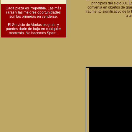
principios del siglo XX. 
convertía en objetos de gra
Cada pieza es irrepetible. Las más
fragmento significativo de la
raras y las mejores oportunidades
a u
son las primeras en venderse.
El Servicio de Alertas es gratis y
puedes darte de baja en cualquier
momento. No hacemos Spam.