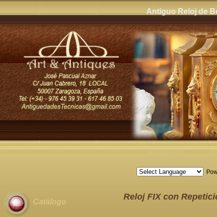
Antiguo Reloj de Bo
Antigüedades
Últ
Pow
Reloj FIX con Repetici
Catálogo