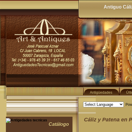
Antiguo Cáli
Antigüedades
Últ
Pow
Cáliz y Patena en 
Catálogo