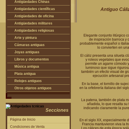
Antigüedades Chinas
Antigüedades Chinas
Antigüedades científicas
Antiguo Cáliz
Antigüedades científicas
Antigüedades de oficina
Máquinas de escribir antiguas
Antigüedades militares
Calculadoras antiguas
Espadas antiguas
Antigüedades religiosas
Elegante conjunto litúrgico 
Teléfonos y Telégrafos antiguos
Medallas y condecoraciones
Antigüedades religiosas
Arte y pintura
de inspiración barroca y 
probablemente español o italia
Cascos militares
Pintura antigua
Cámaras antiguas
lo convierten en una
Otros artículos militares
Pintura contemporánea
Cámaras antiguas
Joyas antiguas
El cáliz presenta una silueta c
Grabados antiguos y mapas
Joyas antiguas
Libros y documentos
y roleos vegetales que evoc
permite un agarre cómodo y 
Libros antiguos
Música antigua
luminoso que sigue rigurosa
también un efecto visual de gr
Fotografia antigua
Gramófonos antiguos
Plata antigua
ejecución artesanal pre
Publicaciones antiguas
Cajas de música antiguas
Plata antigua
Relojes antiguos
En la base, el tornillo de suje
en la orfebrería italiana del s
Radios antiguas
Relojes sobremesa antiguos
Otros objetos antiguos
Discos y Accesorios
Relojes de pared antiguos
Otros objetos antiguos
La patena, también de plata m
Relojes de pie antiguos
añadida, lo que resalta su 
indicando claramente la pure
Relojes de bolsillo antiguos
Secciones
Relojes de pulsera antiguos
Página de Inicio
En el siglo XX, especialmente d
Francia mantuvieron viva la tr
Condiciones de Venta
Los cálices de esta época solí