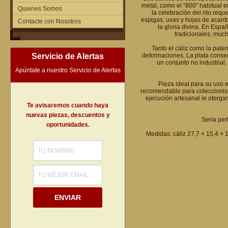
metal, como el “800” habitual e
Quienes Somos
la celebración del rito req
espigas, uvas y hojas de acanto
Contacte con Nosotros
la gloria divina. En Espa
tradicionales, muc
Tanto el cáliz como la pate
Servicio de Alertas
deformaciones. La plata conser
un conjunto no industrial,
Apúntate a nuestro Servicio de Alertas
Pieza ideal para su uso 
recomendable para coleccionist
ejecución artesanal le otorga
Te avisaremos cuando haya
nuevas piezas, descuentos y
Sería per
oportunidades.
Medidas: cáliz 27,7 × 15,4 × 1
ENVIAR