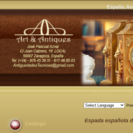
España. Ant
Antigüedades
Últ
Pow
Espada española d
Catálogo