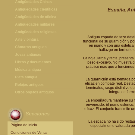
Antigüedades Chinas
Antigüedades Chinas
Antigüedades científicas
España. Ant
Antigüedades científicas
Antigüedades de oficina
Máquinas de escribir antiguas
Antigüedades militares
Calculadoras antiguas
Espadas antiguas
Antigüedades religiosas
Antigua espada de taza databl
Teléfonos y Telégrafos antiguos
Medallas y condecoraciones
Antigüedades religiosas
Arte y pintura
funcional de su guarnición y po
en mano y con una estética 
Cascos militares
Pintura antigua
Cámaras antiguas
hallazgo en territori
Otros artículos militares
Pintura contemporánea
Cámaras antiguas
Joyas antiguas
La hoja, larga y recta, present
Grabados antiguos y mapas
Joyas antiguas
Libros y documentos
peso excesivo. No muestra gr
práctico más que a funciones
Libros antiguos
Música antigua
Fotografia antigua
Gramófonos antiguos
Plata antigua
La guarnición está formada po
eficaz en combate real. Desta
Publicaciones antiguas
Cajas de música antiguas
Plata antigua
Relojes antiguos
terminales, rasgo distintivo q
integra de forma
Radios antiguas
Relojes sobremesa antiguos
Otros objetos antiguos
Discos y Accesorios
Relojes de pared antiguos
Otros objetos antiguos
La empuñadura mantiene su re
envejecido. El pomo esférico,
Relojes de pie antiguos
eficaz. El conjunto transmite 
Secciones
Relojes de bolsillo antiguos
La espada no ha sido restaur
Relojes de pulsera antiguos
Página de Inicio
especialmente valorada por 
Condiciones de Venta