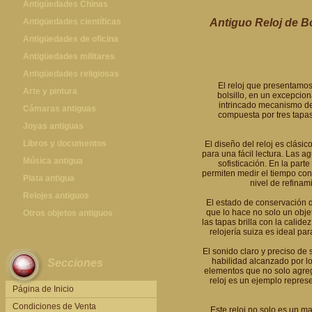
Antigüedades Chinas
Antigüedades Chinas
Antigüedades científicas
Antiguo Reloj de Bo
Antigüedades científicas
Antigüedades de oficina
Máquinas de escribir antiguas
Antigüedades militares
Calculadoras antiguas
Espadas antiguas
Antigüedades religiosas
El reloj que presentamos 
Teléfonos y Telégrafos antiguos
Medallas y condecoraciones
Antigüedades religiosas
Arte y pintura
bolsillo, en un excepcio
intrincado mecanismo de 
Cascos militares
Pintura antigua
Cámaras antiguas
compuesta por tres tapas
Otros artículos militares
Pintura contemporánea
Cámaras antiguas
Joyas antiguas
Grabados antiguos y mapas
Joyas antiguas
Libros y documentos
El diseño del reloj es clás
para una fácil lectura. Las
Libros antiguos
Música antigua
sofisticación. En la part
permiten medir el tiempo con
Fotografia antigua
Gramófonos antiguos
Plata antigua
nivel de refinam
Publicaciones antiguas
Cajas de música antiguas
Plata antigua
Relojes antiguos
El estado de conservación d
que lo hace no solo un objet
Radios antiguas
Relojes sobremesa antiguos
Otros objetos antiguos
las tapas brilla con la calide
Discos y Accesorios
Relojes de pared antiguos
Otros objetos antiguos
relojería suiza es ideal par
Relojes de pie antiguos
El sonido claro y preciso de 
habilidad alcanzado por lo
Secciones
Relojes de bolsillo antiguos
elementos que no solo agreg
reloj es un ejemplo represe
Relojes de pulsera antiguos
Página de Inicio
Condiciones de Venta
Este reloj no solo es un ma