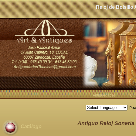
Reloj de Bolsill
Antigüedades
Últ
Pow
Antiguo Reloj Sonería
Catálogo