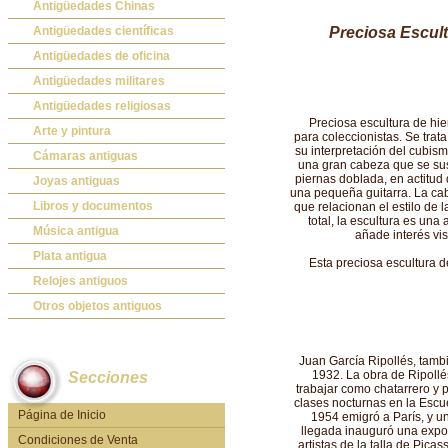
Antigüedades Chinas
Antigüedades Chinas
Antigüedades científicas
Preciosa Escult
Antigüedades científicas
Antigüedades de oficina
Máquinas de escribir antiguas
Antigüedades militares
Calculadoras antiguas
Espadas antiguas
Antigüedades religiosas
Preciosa escultura de hie
Teléfonos y Telégrafos antiguos
Medallas y condecoraciones
Antigüedades religiosas
Arte y pintura
para coleccionistas. Se trata
su interpretación del cubis
Cascos militares
Pintura antigua
Cámaras antiguas
una gran cabeza que se sust
piernas doblada, en actitud 
Otros artículos militares
Pintura contemporánea
Cámaras antiguas
Joyas antiguas
una pequeña guitarra. La cabe
Grabados antiguos y mapas
Joyas antiguas
Libros y documentos
que relacionan el estilo de 
total, la escultura es una 
Libros antiguos
Música antigua
añade interés vis
Fotografia antigua
Gramófonos antiguos
Plata antigua
Esta preciosa escultura d
Publicaciones antiguas
Cajas de música antiguas
Plata antigua
Relojes antiguos
Radios antiguas
Relojes sobremesa antiguos
Otros objetos antiguos
Discos y Accesorios
Relojes de pared antiguos
Otros objetos antiguos
Relojes de pie antiguos
Juan García Ripollés, tamb
1932. La obra de Ripollés
Secciones
Relojes de bolsillo antiguos
trabajar como chatarrero y p
clases nocturnas en la Escue
Relojes de pulsera antiguos
Página de Inicio
1954 emigró a París, y u
llegada inauguró una expo
Condiciones de Venta
artistas de la talla de Pica