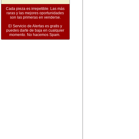
Cada pieza es irrepetible. Las más
raras y las mejores oportunidades
son las primeras en venderse.
El Servicio de Alertas es gratis y
puedes darte de baja en cualquier
momento. No hacemos Spam.