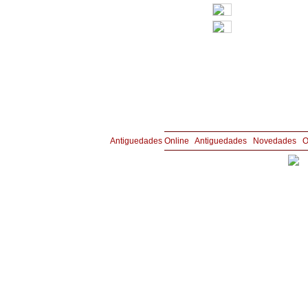
Copyright © Joyería y Antigüedades Aznar 
Antiguedades Online
|
Antiguedades
|
Novedades
|
O