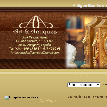
Antiguo Bastón en
Antigüedades
Últ
Pow
Bastón con Pomo d
Catálogo