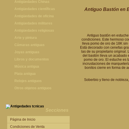
Antigüedades Chinas
Antigüedades Chinas
Antigüedades científicas
Antiguo Bastón en E
Antigüedades científicas
Antigüedades de oficina
Máquinas de escribir antiguas
Antigüedades militares
Calculadoras antiguas
Espadas antiguas
Antigüedades religiosas
Antiguo bastón en estuche
Teléfonos y Telégrafos antiguos
Medallas y condecoraciones
Antigüedades religiosas
Arte y pintura
condiciones. Este hermoso con
lleva pomo de oro de 18K sin 
Cascos militares
Pintura antigua
Cámaras antiguas
Está decorado con cenefas grab
las de su propietario original
Otros artículos militares
Pintura contemporánea
Cámaras antiguas
Joyas antiguas
del bastón lleva un acabado 
Grabados antiguos y mapas
Joyas antiguas
Libros y documentos
pomo de oro. El estuche es 
incrustaciones de marquetería 
Libros antiguos
Música antigua
bonitos cierre en forma de a
Fotografia antigua
Gramófonos antiguos
Plata antigua
Soberbio y lleno de nobleza
Publicaciones antiguas
Cajas de música antiguas
Plata antigua
Relojes antiguos
Radios antiguas
Relojes sobremesa antiguos
Otros objetos antiguos
Discos y Accesorios
Relojes de pared antiguos
Otros objetos antiguos
Relojes de pie antiguos
Relojes de bolsillo antiguos
Secciones
Relojes de pulsera antiguos
Página de Inicio
Condiciones de Venta