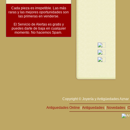
Cada pieza es irrepetible. Las más
raras y las mejores oportunidades son
las primeras en venderse.
El Servicio de Alertas es gratis y
puedes darte de baja en cualquier
momento. No hacemos Spam.
Copyright © Joyería y Antigüedades Aznar 
Antiguedades Online
|
Antiguedades
|
Novedades
|
O