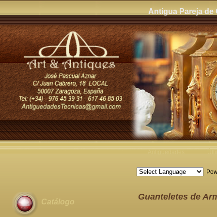
Antigua Pareja de 
Antigüedades
Últ
Pow
Guanteletes de Arm
Catálogo