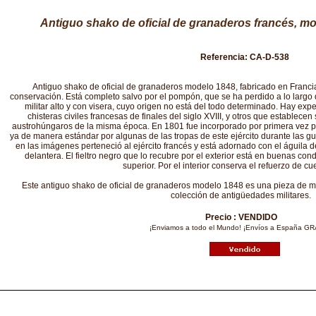
Antiguo shako de oficial de granaderos francés, mo
Referencia: CA-D-538
Antiguo shako de oficial de granaderos modelo 1848, fabricado en Francia
conservación. Está completo salvo por el pompón, que se ha perdido a lo largo 
militar alto y con visera, cuyo origen no está del todo determinado. Hay ex
chisteras civiles francesas de finales del siglo XVIII, y otros que establece
austrohúngaros de la misma época. En 1801 fue incorporado por primera vez po
ya de manera estándar por algunas de las tropas de este ejército durante las 
en las imágenes perteneció al ejército francés y está adornado con el águila 
delantera. El fieltro negro que lo recubre por el exterior está en buenas cond
superior. Por el interior conserva el refuerzo de cue
Este antiguo shako de oficial de granaderos modelo 1848 es una pieza de m
colección de antigüedades militares.
Precio : VENDIDO
¡Enviamos a todo el Mundo! ¡Envíos a España GR