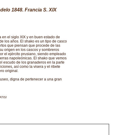
delo 1848. Francia S. XIX
 en el siglo XIX y en buen estado de
de los años. El shako es un tipo de casco
pertos que piensan que procede de las
n su origen en los cascos y sombreros
r el ejército prusiano, siendo empleado
guerras napoleónicas. El shako que vemos
del escudo de los granaderos en la parte
iciones, así como la visera y el ribete
ro original.
useo, digna de pertenecer a una gran
ATIS!