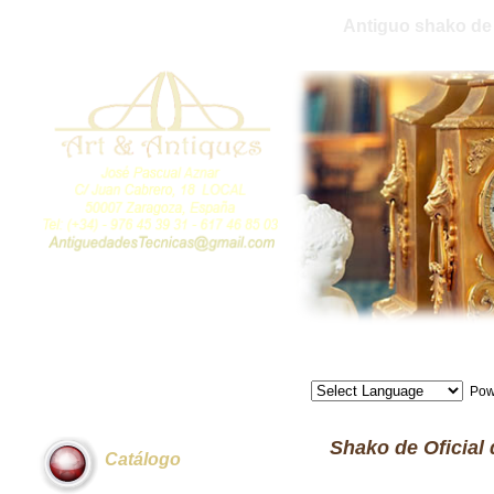
Antiguo shako de 
Pow
Shako de Oficial 
Catálogo