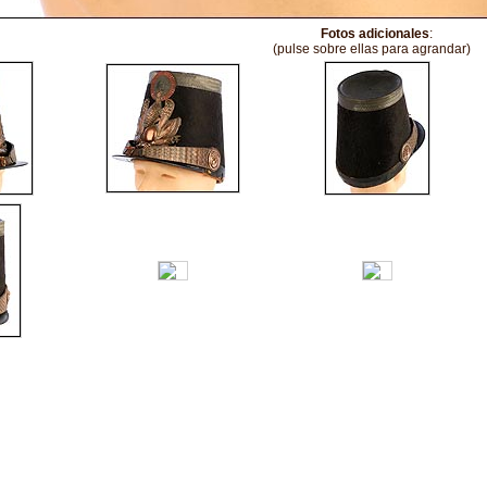
Fotos adicionales
:
(pulse sobre ellas para agrandar)
 © Joyería y Antigüedades Aznar S.L.U. - CIF: B-99326563 - Todos los derechos r