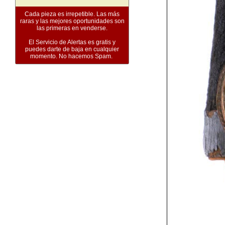
Cada pieza es irrepetible. Las más
raras y las mejores oportunidades son
las primeras en venderse.
El Servicio de Alertas es gratis y
puedes darte de baja en cualquier
momento. No hacemos Spam.