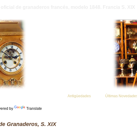
oficial de granaderos francés, modelo 1848. Francia S. XIX
Antigüedades
Últimas Novedade
ered by
Translate
de Granaderos, S. XIX