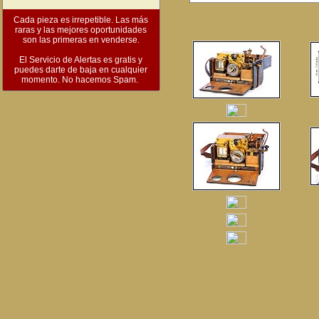
Cada pieza es irrepetible. Las más
raras y las mejores oportunidades
son las primeras en venderse.
El Servicio de Alertas es gratis y
puedes darte de baja en cualquier
momento. No hacemos Spam.