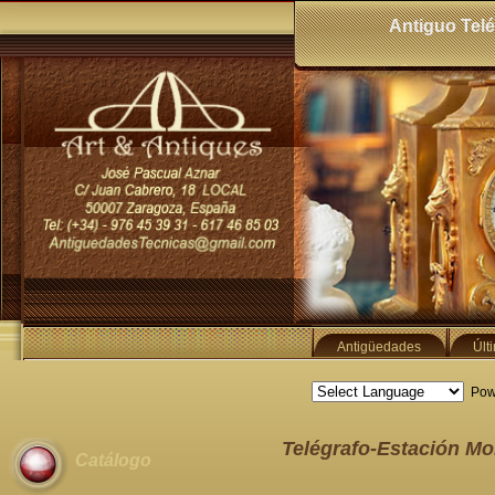
Antiguo Telé
Antigüedades
Últ
Pow
Telégrafo-Estación M
Catálogo