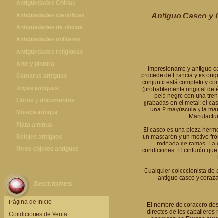
Antigüedades Chinas
Antigüedades Chinas
Antigüedades científicas
Antiguo Casco y 
Antigüedades científicas
Antigüedades de oficina
Máquinas de escribir antiguas
Antigüedades militares
Calculadoras antiguas
Espadas antiguas
Antigüedades religiosas
Teléfonos y Telégrafos antiguos
Medallas y condecoraciones
Antigüedades religiosas
Arte y pintura
Impresionante y antiguo c
procede de Francia y es orig
Cascos militares
Pintura antigua
Cámaras antiguas
conjunto está completo y con
Otros artículos militares
Pintura contemporánea
Cámaras antiguas
Joyas antiguas
(probablemente original de é
pelo negro con una tren
Grabados antiguos y mapas
Joyas antiguas
Libros y documentos
grabadas en el metal: el ca
una P mayúscula y la mar
Libros antiguos
Música antigua
Manufactur
Fotografia antigua
Gramófonos antiguos
Plata antigua
El casco es una pieza hermo
Publicaciones antiguas
Cajas de música antiguas
Plata antigua
Relojes antiguos
un mascarón y un motivo fron
rodeada de ramas. La c
Radios antiguas
Relojes sobremesa antiguos
Otros objetos antiguos
condiciones. El cinturón que 
Discos y Accesorios
Relojes de pared antiguos
Otros objetos antiguos
Cualquier coleccionista de 
Relojes de pie antiguos
antiguo casco y coraz
Secciones
Relojes de bolsillo antiguos
Relojes de pulsera antiguos
Página de Inicio
El nombre de coracero desi
directos de los caballeros
Condiciones de Venta