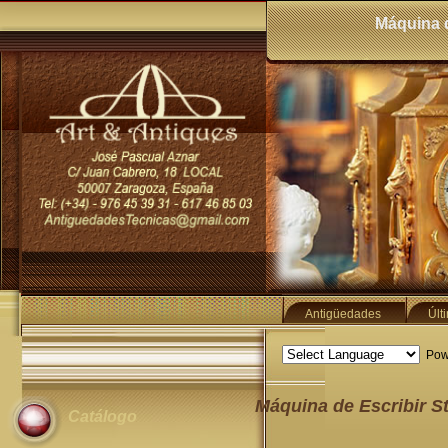
Máquina d
Antigüedades
Últ
Pow
Máquina de Escribir S
Catálogo