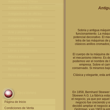
Antigüedades Chinas
Antigüedades Chinas
Antigüedades científicas
Antigu
Antigüedades científicas
Antigüedades de oficina
Máquinas de escribir antiguas
Antigüedades militares
Calculadoras antiguas
Espadas antiguas
Antigüedades religiosas
Sobria y antigua máquin
Teléfonos y Telégrafos antiguos
Medallas y condecoraciones
Antigüedades religiosas
Arte y pintura
funcionamiento. La máqui
potencial decorativo. El 
Cascos militares
Pintura antigua
Cámaras antiguas
letra de las máquinas de 
clásicos anillos cromados;
Otros artículos militares
Pintura contemporánea
Cámaras antiguas
Joyas antiguas
Grabados antiguos y mapas
Joyas antiguas
Libros y documentos
El cuerpo de la máquina de e
Libros antiguos
Música antigua
el mecanismo interno. Es de
podemos ver el nombre de 
Fotografia antigua
Gramófonos antiguos
Plata antigua
empresa. Sobre el car
conservado. Si miramos baj
Publicaciones antiguas
Cajas de música antiguas
Plata antigua
Relojes antiguos
Clásica y elegante, esta a
Radios antiguas
Relojes sobremesa antiguos
Otros objetos antiguos
Discos y Accesorios
Relojes de pared antiguos
Otros objetos antiguos
Relojes de pie antiguos
En 1858, Bernhard Stoewer 
Secciones
Relojes de bolsillo antiguos
Stoewer A.G. La fábrica est
el negocio, ya que por aquel
Relojes de pulsera antiguos
Página de Inicio
negocio fue creciendo y 
decidió ampliar el negocio a
Condiciones de Venta
Grützman, y en 1903 la em