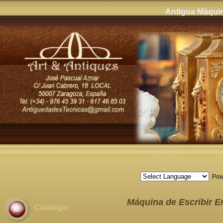
Antigua Máquin
Antigüedades
Últ
Pow
Máquina de Escribir E
Catálogo