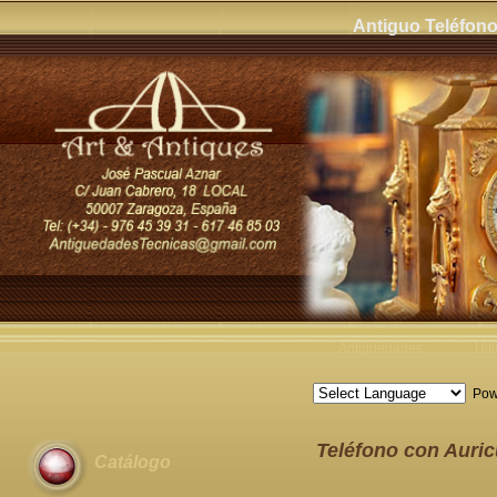
Antiguo Teléfono 
Antigüedades
Últ
Pow
Teléfono con Auricu
Catálogo