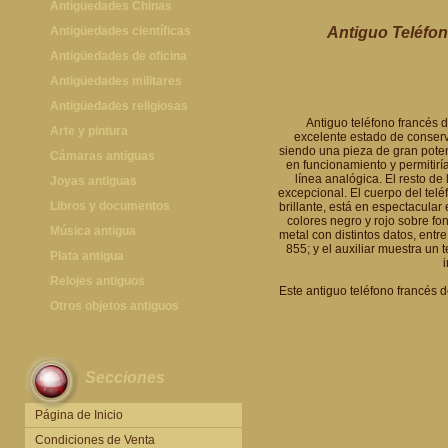
Antigüedades Chinas
Antigüedades Chinas
Antigüedades científicas
Antiguo Teléfon
Antigüedades científicas
Antigüedades de oficina
Máquinas de escribir antiguas
Antigüedades militares
Calculadoras antiguas
Espadas antiguas
Antigüedades religiosas
Antiguo teléfono francés d
Teléfonos y Telégrafos antiguos
Medallas y condecoraciones
Antigüedades religiosas
Arte y pintura
excelente estado de conserv
siendo una pieza de gran potenc
Cascos militares
Pintura antigua
Cámaras antiguas
en funcionamiento y permitirí
línea analógica. El resto de
Otros artículos militares
Pintura contemporánea
Cámaras antiguas
Joyas antiguas
excepcional. El cuerpo del telé
Grabados antiguos y mapas
Joyas antiguas
Libros y documentos
brillante, está en espectacula
colores negro y rojo sobre fo
Libros antiguos
Música antigua
metal con distintos datos, entr
855; y el auxiliar muestra un
Fotografia antigua
Gramófonos antiguos
Plata antigua
Publicaciones antiguas
Cajas de música antiguas
Plata antigua
Relojes antiguos
Este antiguo teléfono francés d
Radios antiguas
Relojes sobremesa antiguos
Otros objetos antiguos
Discos y Accesorios
Relojes de pared antiguos
Otros objetos antiguos
Relojes de pie antiguos
Secciones
Relojes de bolsillo antiguos
Relojes de pulsera antiguos
Página de Inicio
Condiciones de Venta