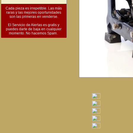
Cada pieza es irrepetible. Las más
raras y las mejores oportunidades
son las primeras en venderse.
El Servicio de Alertas es gratis y
puedes darte de baja en cualquier
momento. No hacemos Spam.