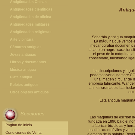
Antigüedades Chinas
Antigüedades Chinas
Antigüedades científicas
Antigu
Antigüedades científicas
Antigüedades de oficina
Máquinas de escribir antiguas
Antigüedades militares
Calculadoras antiguas
Espadas antiguas
Antigüedades religiosas
Soberbia y antigua máquin
Teléfonos y Telégrafos antiguos
Medallas y condecoraciones
Antigüedades religiosas
Arte y pintura
La máquina que vemos en
mecanografiar documentos c
Cascos militares
Pintura antigua
Cámaras antiguas
lacado en negro, característ
el peso de la máquina, al
Otros artículos militares
Pintura contemporánea
Cámaras antiguas
Joyas antiguas
conservado, mostrando liger
Grabados antiguos y mapas
Joyas antiguas
Libros y documentos
Libros antiguos
Música antigua
Las inscripciones y logo
podemos ver el nombre CO
Fotografia antigua
Gramófonos antiguos
Plata antigua
una imagen circular de l
empresa fabricante, Wandere
Publicaciones antiguas
Cajas de música antiguas
Plata antigua
Relojes antiguos
anillos cromados. Las tecla
esm
Radios antiguas
Relojes sobremesa antiguos
Otros objetos antiguos
Discos y Accesorios
Relojes de pared antiguos
Otros objetos antiguos
Esta antigua máquina 
Relojes de pie antiguos
Secciones
Relojes de bolsillo antiguos
Las máquinas de escribir d
fundada en 1896 bajo el nom
Relojes de pulsera antiguos
Página de Inicio
a fabricar bicicletas y he
escribir, automóviles y vehí
Condiciones de Venta
alemana de la palabra Rover