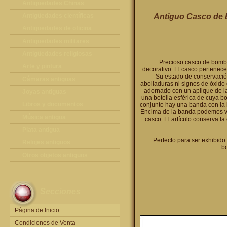
Antigüedades Chinas
Antigüedades Chinas
Antigüedades científicas
Antiguo Casco de B
Antigüedades científicas
Antigüedades de oficina
Máquinas de escribir antiguas
Antigüedades militares
Calculadoras antiguas
Espadas antiguas
Antigüedades religiosas
Precioso casco de bombe
Teléfonos y Telégrafos antiguos
Medallas y condecoraciones
Antigüedades religiosas
Arte y pintura
decorativo. El casco pertenece
Su estado de conservación
Cascos militares
Pintura antigua
Cámaras antiguas
abolladuras ni signos de óxido 
adornado con un aplique de l
Otros artículos militares
Pintura contemporánea
Cámaras antiguas
Joyas antiguas
una botella esférica de cuya b
Grabados antiguos y mapas
Joyas antiguas
Libros y documentos
conjunto hay una banda con l
Encima de la banda podemos ve
Libros antiguos
Música antigua
casco. El artículo conserva la
Fotografia antigua
Gramófonos antiguos
Plata antigua
Perfecto para ser exhibido
Publicaciones antiguas
Cajas de música antiguas
Plata antigua
Relojes antiguos
bo
Radios antiguas
Relojes sobremesa antiguos
Otros objetos antiguos
Discos y Accesorios
Relojes de pared antiguos
Otros objetos antiguos
Relojes de pie antiguos
Secciones
Relojes de bolsillo antiguos
Relojes de pulsera antiguos
Página de Inicio
Condiciones de Venta