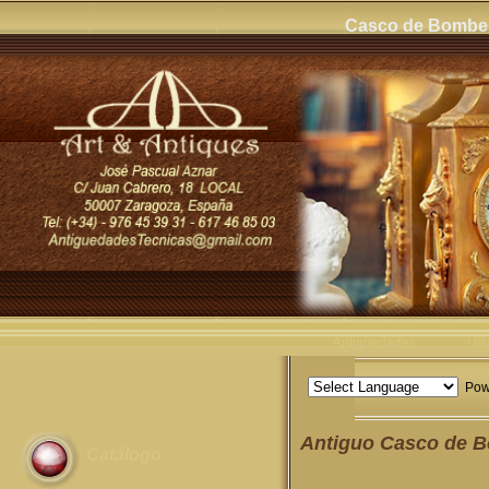
Casco de Bombero
Antigüedades
Últ
Pow
Antiguo Casco de B
Catálogo