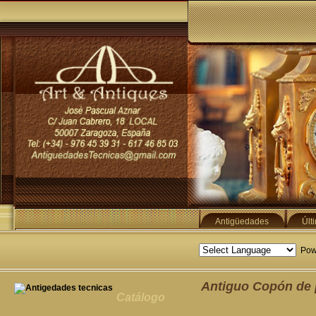
Antigüedades
Últ
Pow
Antiguo Copón de p
Catálogo