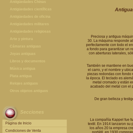
Antigüedades Chinas
Antigüedades Chinas
Antigüedades científicas
Antigua
Antigüedades científicas
Antigüedades de oficina
Máquinas de escribir antiguas
Antigüedades militares
Calculadoras antiguas
Espadas antiguas
Antigüedades religiosas
Preciosa y antigua máquin
Teléfonos y Telégrafos antiguos
Medallas y condecoraciones
Antigüedades religiosas
Arte y pintura
30. La máquina responde al 
perfectamente con todo el en
Cascos militares
Pintura antigua
Cámaras antiguas
a fondo para garantizar un 
con aberturas laterales, só
Otros artículos militares
Pintura contemporánea
Cámaras antiguas
Joyas antiguas
Grabados antiguos y mapas
Joyas antiguas
Libros y documentos
También se mantiene en bue
Libros antiguos
Música antigua
el carro, y el nombre y ubi
piezas redondas con fondo ne
Fotografia antigua
Gramófonos antiguos
Plata antigua
la época. El teclado es alem
metal cromado y están en 
Publicaciones antiguas
Cajas de música antiguas
Plata antigua
Relojes antiguos
acabado del metal con el 
Radios antiguas
Relojes sobremesa antiguos
Otros objetos antiguos
Discos y Accesorios
Relojes de pared antiguos
Otros objetos antiguos
De gran belleza y testi
Relojes de pie antiguos
Secciones
Relojes de bolsillo antiguos
La compañía Kappel fue f
Relojes de pulsera antiguos
Página de Inicio
textil. En 1914 lanzaron su
los años 20 la empresa cre
Condiciones de Venta
portátil, en 1930 compra