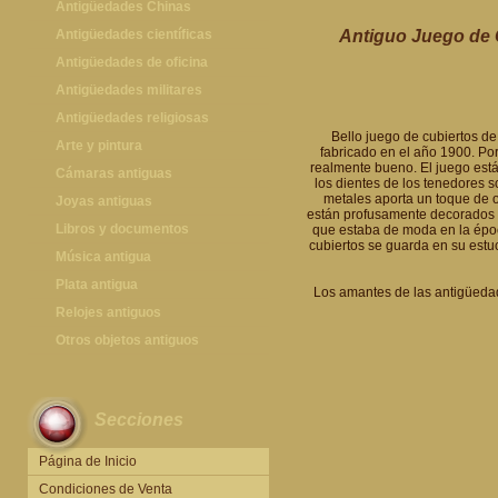
Antigüedades Chinas
Antigüedades Chinas
Antigüedades científicas
Antiguo Juego de C
Antigüedades científicas
Antigüedades de oficina
Máquinas de escribir antiguas
Antigüedades militares
Calculadoras antiguas
Espadas antiguas
Antigüedades religiosas
Bello juego de cubiertos d
Teléfonos y Telégrafos antiguos
Medallas y condecoraciones
Antigüedades religiosas
Arte y pintura
fabricado en el año 1900. Por
realmente bueno. El juego está
Cascos militares
Pintura antigua
Cámaras antiguas
los dientes de los tenedores s
metales aporta un toque de or
Otros artículos militares
Pintura contemporánea
Cámaras antiguas
Joyas antiguas
están profusamente decorados c
Grabados antiguos y mapas
Joyas antiguas
Libros y documentos
que estaba de moda en la época
cubiertos se guarda en su estuc
Libros antiguos
Música antigua
Fotografia antigua
Gramófonos antiguos
Plata antigua
Los amantes de las antigüedade
Publicaciones antiguas
Cajas de música antiguas
Plata antigua
Relojes antiguos
Radios antiguas
Relojes sobremesa antiguos
Otros objetos antiguos
Discos y Accesorios
Relojes de pared antiguos
Otros objetos antiguos
Relojes de pie antiguos
Secciones
Relojes de bolsillo antiguos
Relojes de pulsera antiguos
Página de Inicio
Condiciones de Venta