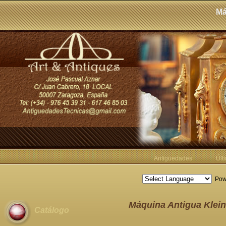
Má
Antigüedades
Últ
Pow
Máquina Antigua Klein
Catálogo