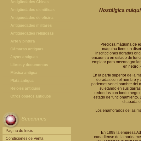
Antigüedades Chinas
Antigüedades Chinas
Antigüedades científicas
Nostálgica máquin
Antigüedades científicas
Antigüedades de oficina
Máquinas de escribir antiguas
Antigüedades militares
Calculadoras antiguas
Espadas antiguas
Antigüedades religiosas
Teléfonos y Telégrafos antiguos
Medallas y condecoraciones
Antigüedades religiosas
Arte y pintura
Preciosa máquina de esc
máquina tiene un dise
Cascos militares
Pintura antigua
Cámaras antiguas
inscripciones doradas orig
Otros artículos militares
Pintura contemporánea
Cámaras antiguas
Joyas antiguas
encuentra en estado de func
emplear para mecanografiar 
Grabados antiguos y mapas
Joyas antiguas
Libros y documentos
en negro; 
Libros antiguos
Música antigua
En la parte superior de la m
doradas con el nombre y e
Fotografia antigua
Gramófonos antiguos
Plata antigua
podemos ver el nombre del m
Publicaciones antiguas
Cajas de música antiguas
Plata antigua
Relojes antiguos
sujetando en sus garras 
redondas con fondo negro y
Radios antiguas
Relojes sobremesa antiguos
Otros objetos antiguos
estado de funcionamiento. 
chapada en
Discos y Accesorios
Relojes de pared antiguos
Otros objetos antiguos
Los enamorados de las máq
Relojes de pie antiguos
Secciones
Relojes de bolsillo antiguos
Relojes de pulsera antiguos
Página de Inicio
En 1898 la empresa Adl
canadiense de la norteamer
Condiciones de Venta