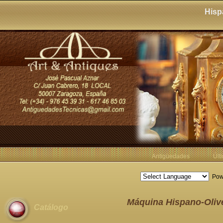
Hisp
Antigüedades
Últ
Pow
Máquina Hispano-Olive
Catálogo