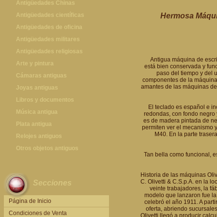
Antigüedades Chinas
Antigüedades Chinas
Antigüedades científicas
Hermosa Máquin
Antigüedades científicas
Antigüedades de oficina
Máquinas de escribir antiguas
Antigüedades militares
Calculadoras antiguas
Espadas antiguas
Antigüedades religiosas
Antigua máquina de escri
Teléfonos y Telégrafos antiguos
Medallas y condecoraciones
Antigüedades religiosas
Arte y pintura
está bien conservada y func
paso del tiempo y del u
Cascos militares
Pintura antigua
Cámaras antiguas
componentes de la máquina m
amantes de las máquinas de e
Otros artículos militares
Pintura contemporánea
Cámaras antiguas
Joyas antiguas
Grabados antiguos y mapas
Joyas antiguas
Libros y documentos
El teclado es español e in
Libros antiguos
Música antigua
redondas, con fondo negro y
es de madera pintada de negr
Fotografia antigua
Gramófonos antiguos
Plata antigua
permiten ver el mecanismo y 
M40. En la parte traser
Publicaciones antiguas
Cajas de música antiguas
Plata antigua
Relojes antiguos
Radios antiguas
Relojes sobremesa antiguos
Otros objetos antiguos
Tan bella como funcional, e
Discos y Accesorios
Relojes de pared antiguos
Otros objetos antiguos
Relojes de pie antiguos
Historia de las máquinas Oliv
C. Olivetti & C.S.p.A. en la 
Secciones
Relojes de bolsillo antiguos
veinte trabajadores, la f
modelo que lanzaron fue la
Relojes de pulsera antiguos
Página de Inicio
celebró el año 1911. A part
oferta, abriendo sucursale
Condiciones de Venta
Olivetti llegó a producir cal