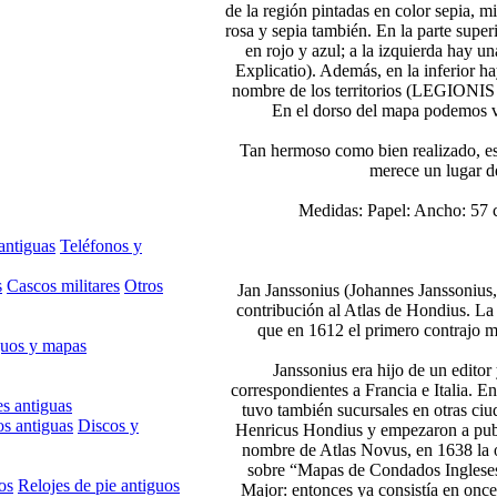
de la región pintadas en color sepia, mi
rosa y sepia también. En la parte supe
en rojo y azul; a la izquierda hay u
Explicatio). Además, en la inferior h
nombre de los territorios (LEGI
En el dorso del mapa podemos ve
Tan hermoso como bien realizado, es
merece un lugar de
Medidas: Papel: Ancho: 57 
antiguas
Teléfonos y
s
Cascos militares
Otros
Jan Janssonius (Johannes Janssonius,
contribución al Atlas de Hondius. La
que en 1612 el primero contrajo 
guos y mapas
Janssonius era hijo de un editor
correspondientes a Francia e Italia. E
s antiguas
tuvo también sucursales en otras ci
s antiguas
Discos y
Henricus Hondius y empezaron a publi
nombre de Atlas Novus, en 1638 la o
sobre “Mapas de Condados Ingleses”
os
Relojes de pie antiguos
Major: entonces ya consistía en once