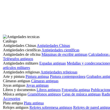
Catálogo
Antigüedades Chinas
Antigüedades Chinas
Antigüedades científicas
Antigüedades científicas
Antigüedades de oficina
Máquinas de escribir antiguas
Calculadoras 
Telégrafos antiguos
Antigüedades militares
Espadas antiguas
Medallas y condecoracione
artículos militares
Antigüedades religiosas
Antigüedades religiosas
Arte y pintura
Pintura antigua
Pintura contemporánea
Grabados anti
Cámaras antiguas
Cámaras antiguas
Joyas antiguas
Joyas antiguas
Libros y documentos
Libros antiguos
Fotografia antigua
Publicacione
Música antigua
Gramófonos antiguos
Cajas de música antiguas
Radio
Accesorios
Plata antigua
Plata antigua
Relojes antiguos
Relojes sobremesa antiguos
Relojes de pared antigu