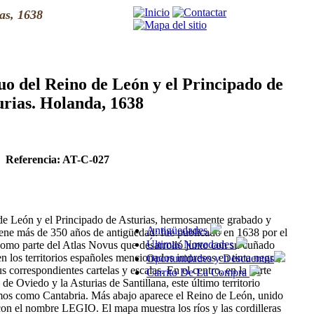
as, 1638
o del Reino de León y el Principado de
urias. Holanda, 1638
Referencia: AT-C-027
de León y el Principado de Asturias, hermosamente grabado y
Antigüedades
ene más de 350 años de antigüedad: fue publicado en 1638 por el
Últimas Novedades
como parte del Atlas Novus que desarrolló junto con su cuñado
 los territorios españoles mencionados impresos en tinta negra,
Oportunidades y Descuentos
 correspondientes cartelas y escalas. En el centro, en la parte
Carrito De La Compra
de Oviedo y la Asturias de Santillana, este último territorio
mos como Cantabria. Más abajo aparece el Reino de León, unido
con el nombre LEGIO. El mapa muestra los ríos y las cordilleras