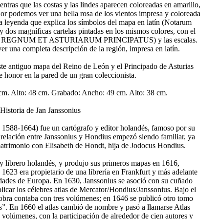
entras que las costas y las lindes aparecen coloreadas en amarillo,
rior podemos ver una bella rosa de los vientos impresa y coloreada
na leyenda que explica los símbolos del mapa en latín (Notarum
ay dos magníficas cartelas pintadas en los mismos colores, con el
ONIS REGNUM ET ASTURIARUM PRINCIPATUS) y las escalas.
r una completa descripción de la región, impresa en latín.
te antiguo mapa del Reino de León y el Principado de Asturias
 honor en la pared de un gran coleccionista.
cm. Alto: 48 cm. Grabado: Ancho: 49 cm. Alto: 38 cm.
Historia de Jan Janssonius
 1588-1664) fue un cartógrafo y editor holandés, famoso por su
 relación entre Janssonius y Hondius empezó siendo familiar, ya
matrimonio con Elisabeth de Hondt, hija de Jodocus Hondius.
 y librero holandés, y produjo sus primeros mapas en 1616,
n 1623 era propietario de una librería en Frankfurt y más adelante
udades de Europa. En 1630, Janssonius se asoció con su cuñado
car los célebres atlas de Mercator/Hondius/Janssonius. Bajo el
bra contaba con tres volúmenes; en 1646 se publicó otro tomo
. En 1660 el atlas cambió de nombre y pasó a llamarse Atlas
 volúmenes, con la participación de alrededor de cien autores y