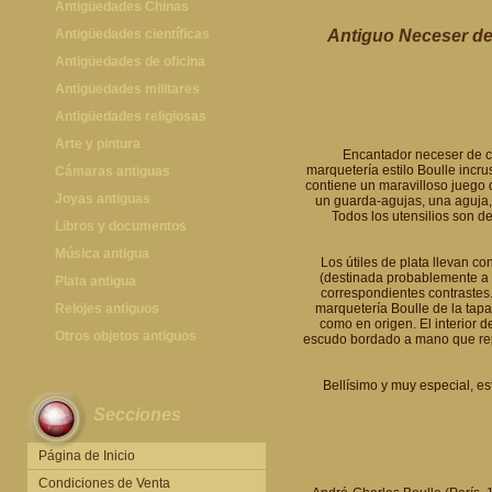
Antigüedades Chinas
Antigüedades Chinas
Antigüedades científicas
Antiguo Neceser de 
Antigüedades científicas
Antigüedades de oficina
Máquinas de escribir antiguas
Antigüedades militares
Calculadoras antiguas
Espadas antiguas
Antigüedades religiosas
Teléfonos y Telégrafos antiguos
Medallas y condecoraciones
Antigüedades religiosas
Arte y pintura
Encantador neceser de co
marquetería estilo Boulle incr
Cascos militares
Pintura antigua
Cámaras antiguas
contiene un maravilloso juego d
Otros artículos militares
Pintura contemporánea
Cámaras antiguas
Joyas antiguas
un guarda-agujas, una aguja, u
Todos los utensilios son d
Grabados antiguos y mapas
Joyas antiguas
Libros y documentos
Libros antiguos
Música antigua
Los útiles de plata llevan co
(destinada probablemente a c
Fotografia antigua
Gramófonos antiguos
Plata antigua
correspondientes contrastes
Publicaciones antiguas
Cajas de música antiguas
Plata antigua
Relojes antiguos
marquetería Boulle de la tapa
como en origen. El interior d
Radios antiguas
Relojes sobremesa antiguos
Otros objetos antiguos
escudo bordado a mano que rep
Discos y Accesorios
Relojes de pared antiguos
Otros objetos antiguos
Bellísimo y muy especial, es
Relojes de pie antiguos
Secciones
Relojes de bolsillo antiguos
Relojes de pulsera antiguos
Página de Inicio
Condiciones de Venta