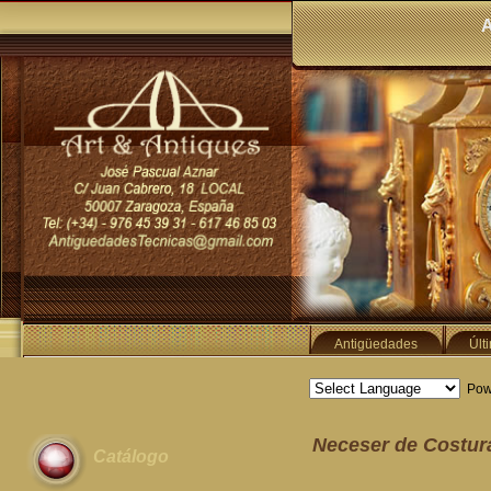
A
Antigüedades
Últ
Pow
Neceser de Costura
Catálogo