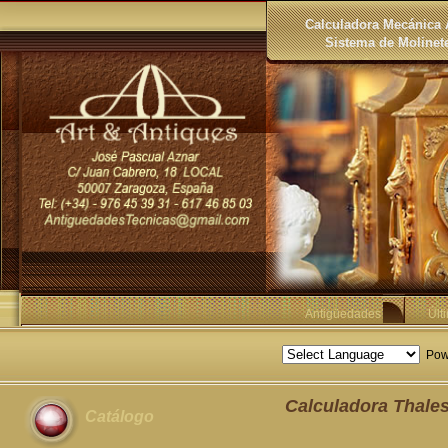
Calculadora Mecánica 
Sistema de Molinet
Antigüedades
Últ
Pow
Calculadora Thale
Catálogo