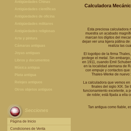
Antigüedades Chinas
Calculadora Mecánic
Antigüedades Chinas
Antigüedades científicas
Antigüedades científicas
Antigüedades de oficina
Máquinas de escribir antiguas
Antigüedades militares
Esta preciosa calculadora
Calculadoras antiguas
Espadas antiguas
Antigüedades religiosas
muestra un acabado magnífic
marcan los dígitos del mecan
Teléfonos y Telégrafos antiguos
Medallas y condecoraciones
Antigüedades religiosas
Arte y pintura
dejan ver una ligera pátina de
Cascos militares
Pintura antigua
Cámaras antiguas
realiza las cu
Otros artículos militares
Pintura contemporánea
Cámaras antiguas
Joyas antiguas
El logotipo de la firma Thales
protege el metal. Sin embargo,
Grabados antiguos y mapas
Joyas antiguas
Libros y documentos
en 1911, cuando Emil Schubert
en la localidad alemana de Ra
Libros antiguos
Música antigua
con empuje y contactos que l
Thales-Werke de nuevo: l
Fotografia antigua
Gramófonos antiguos
Plata antigua
Publicaciones antiguas
Cajas de música antiguas
Plata antigua
Relojes antiguos
La calculadora que vemos en 
finales del siglo XIX. Se
Radios antiguas
Relojes sobremesa antiguos
Otros objetos antiguos
funcionamiento excelente, a p
de roble; está fijada a ella
Discos y Accesorios
Relojes de pared antiguos
Otros objetos antiguos
Relojes de pie antiguos
Tan antigua como fiable, 
Secciones
Relojes de bolsillo antiguos
Relojes de pulsera antiguos
Página de Inicio
Condiciones de Venta