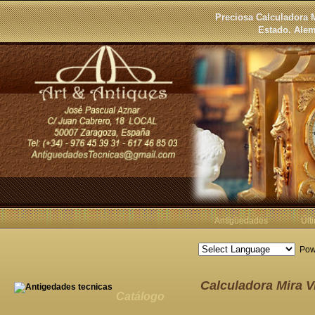
Preciosa Calculadora 
Estado. Alem
Antigüedades
Últ
Pow
Calculadora Mira V
Catálogo