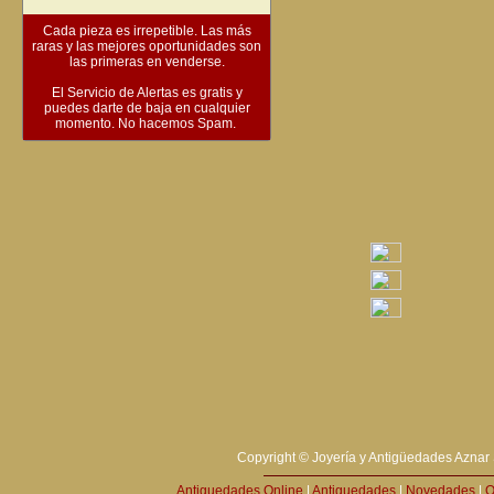
Cada pieza es irrepetible. Las más
raras y las mejores oportunidades son
las primeras en venderse.
El Servicio de Alertas es gratis y
puedes darte de baja en cualquier
momento. No hacemos Spam.
Copyright © Joyería y Antigüedades Aznar 
Antiguedades Online
|
Antiguedades
|
Novedades
|
O