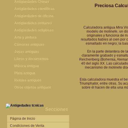
Antigüedades Chinas
Preciosa Calcu
Antigüedades Chinas
Antigüedades científicas
Antigüedades científicas
Antigüedades de oficina
Máquinas de escribir antiguas
Antigüedades militares
Calculadora antigua Mira Vis
Calculadoras antiguas
Espadas antiguas
Antigüedades religiosas
modelo de molinete, un dis
originales y funciona de m
Teléfonos y Telégrafos antiguos
Medallas y condecoraciones
Antigüedades religiosas
Arte y pintura
resultados fiables al cien por
esmaltado en negro; la bas
Cascos militares
Pintura antigua
Cámaras antiguas
En la parte delantera de l
Otros artículos militares
Pintura contemporánea
Cámaras antiguas
Joyas antiguas
claramente grabado y esmalta
Grabados antiguos y mapas
Joyas antiguas
Libros y documentos
Reichenberg (Bohemia, Alemania)
40 del siglo XX. Las calculad
Libros antiguos
Música antigua
mecanismo de molinete diseñ
Fotografia antigua
Gramófonos antiguos
Plata antigua
Esta calculadora muestra el bel
Publicaciones antiguas
Cajas de música antiguas
Plata antigua
Relojes antiguos
Triumphator, entre otras. Su a
Radios antiguas
Relojes sobremesa antiguos
Otros objetos antiguos
sobre él hacen de ella una má
Discos y Accesorios
Relojes de pared antiguos
Otros objetos antiguos
Relojes de pie antiguos
Relojes de bolsillo antiguos
Secciones
Relojes de pulsera antiguos
Página de Inicio
Condiciones de Venta