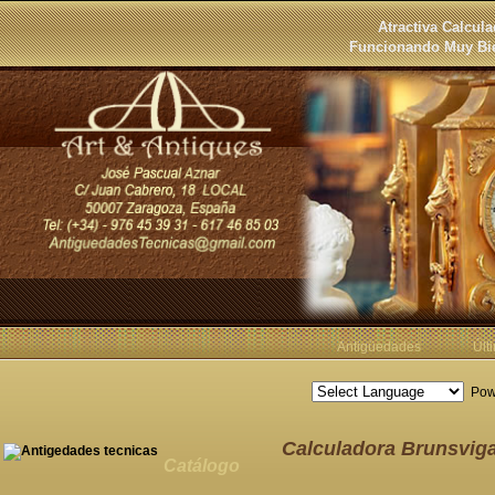
Atractiva Calcul
Funcionando Muy Bie
Antigüedades
Últ
Pow
Calculadora Brunsviga
Catálogo