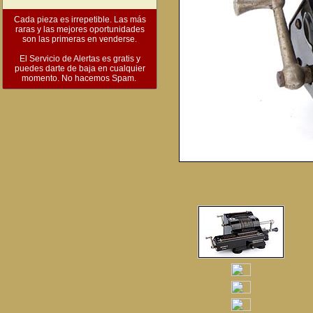
Cada pieza es irrepetible. Las más
raras y las mejores oportunidades
son las primeras en venderse.
El Servicio de Alertas es gratis y
puedes darte de baja en cualquier
momento. No hacemos Spam.